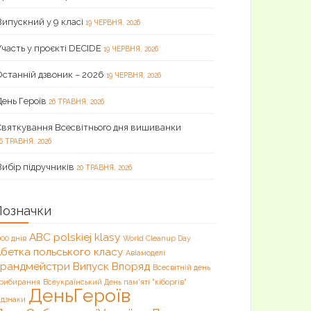
Випускний у 9 класі
19 ЧЕРВНЯ, 2026
Участь у проєкті DECIDE
19 ЧЕРВНЯ, 2026
Останній дзвоник – 2026
19 ЧЕРВНЯ, 2026
День Героїв
26 ТРАВНЯ, 2026
Святкування Всесвітнього дня вишиванки
6 ТРАВНЯ, 2026
Вибір підручників
20 ТРАВНЯ, 2026
Позначки
ABC polskiej klasy
000 днів
World Cleanup Day
бетка польського класу
Авіамоделі
Брандмейстри
Випуск
Впоряд
Всесвітній день
рибирання
Всеукраїнський День пам'яті "кіборгів"
ДеньГероїв
ідзнаки