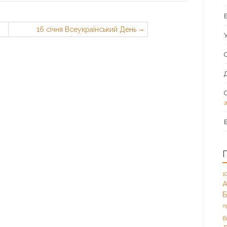
16 січня Всеукраїнський День
пам’яті “кіборгів” – захисників
Донецького аеропорту
2
1
А
п
В