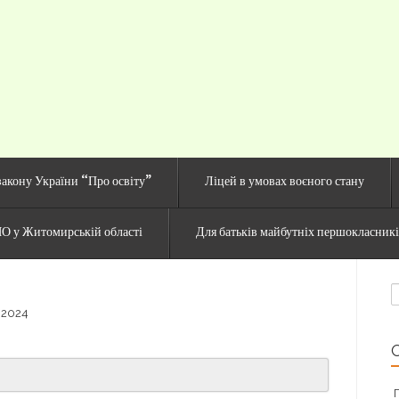
й сайт Озерненсько
закону України “Про освіту”
Ліцей в умовах воєного стану
О у Житомирській області
Для батьків майбутніх першокласник
П
 2024