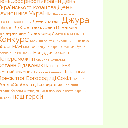
ДеньСоборностіУкраїни
День
День
Українського козацтва
захисника України
День захисників
Джура
День учителя
онецького аеропорту
Добре діло куреня В.Гнатюка
обре діло
ахід-реквієм "Голодомор"
Зимова композиція
Конкурс
Космічні фантазії
Куреня ім. В.Гнатюка
іборг
МАН
Моя Батьківщина Україна
Моя майбутня
Нащадки козаків
рофесія – військовий!
Непереможні
Новорічна композиція
Останній дзвоник
Патріот-FEST
Покрови
ерший дзвоник
Пожежна безпека
Пресвятої Богородиці
Сокіл
Тренінг
онд «Свобода і Демократія»
Чарівний
ензлик
безпеки життєдіяльності
державне свято України
наш герой
магання