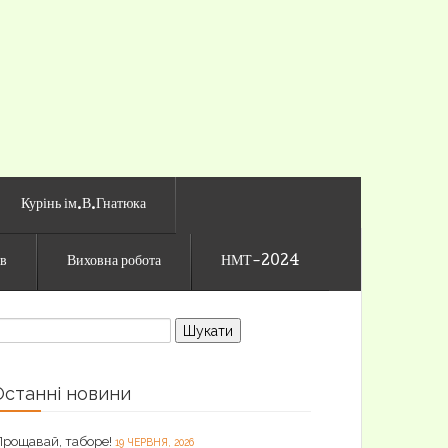
го ліцею
Курінь ім.В.Гнатюка
ів
Виховна робота
НМТ-2024
ошук:
Останні новини
Прощавай, таборе!
19 ЧЕРВНЯ, 2026