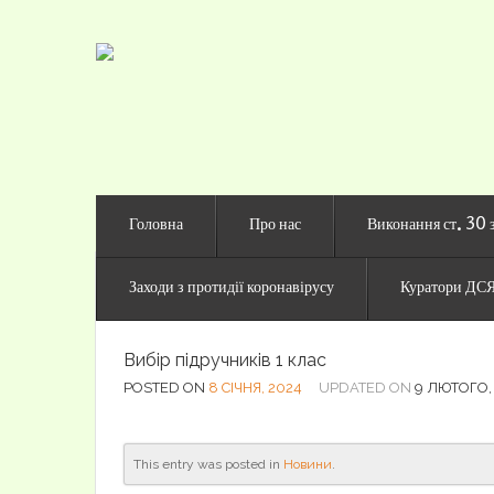
Офіційни
Головна
Про нас
Виконання ст. 30 
Заходи з протидії коронавірусу
Куратори ДСЯ
Вибір підручників 1 клас
POSTED ON
8 СІЧНЯ, 2024
UPDATED ON
9 ЛЮТОГО,
This entry was posted in
Новини
.