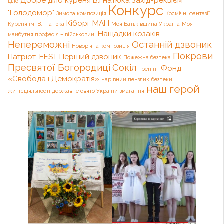
Добре діло куреня В.Гнатюка
Захід-реквієм
діло
Конкурс
"Голодомор"
Зимова композиція
Космічні фантазії
Кіборг
МАН
Куреня ім. В.Гнатюка
Моя Батьківщина Україна
Моя
Нащадки козаків
майбутня професія – військовий!
Непереможні
Останній дзвоник
Новорічна композиція
Покрови
Патріот-FEST
Перший дзвоник
Пожежна безпека
Пресвятої Богородиці
Сокіл
Фонд
Тренінг
«Свобода і Демократія»
Чарівний пензлик
безпеки
наш герой
життєдіяльності
державне свято України
змагання