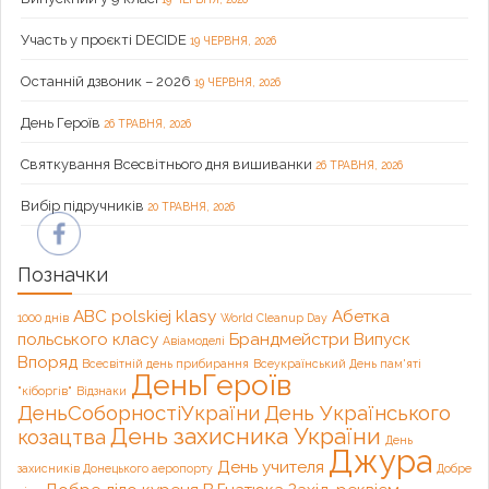
Участь у проєкті DECIDE
19 ЧЕРВНЯ, 2026
Останній дзвоник – 2026
19 ЧЕРВНЯ, 2026
День Героїв
26 ТРАВНЯ, 2026
Святкування Всесвітнього дня вишиванки
26 ТРАВНЯ, 2026
Вибір підручників
20 ТРАВНЯ, 2026
Позначки
ABC polskiej klasy
Абетка
1000 днів
World Cleanup Day
польського класу
Брандмейстри
Випуск
Авіамоделі
Впоряд
Всесвітній день прибирання
Всеукраїнський День пам'яті
ДеньГероїв
"кіборгів"
Відзнаки
ДеньСоборностіУкраїни
День Українського
День захисника України
козацтва
День
Джура
День учителя
захисників Донецького аеропорту
Добре