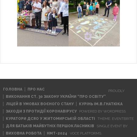
ГОЛОВНА
ПРО НАС
PROUDLY
ВИКОНАННЯ СТ. 30 ЗАКОНУ УКРАЇНИ “ПРО ОСВІТУ”
ЛІЦЕЙ В УМОВАХ ВОЄНОГО СТАНУ
КУРІНЬ ІМ.В.ГНАТЮКА
ЗАХОДИ З ПРОТИДІЇ КОРОНАВІРУСУ
POWERED BY WORDPRESS
КУРАТОРИ ДСЯО У ЖИТОМИРСЬКІЙ ОБЛАСТІ
THEME: EVENTBRITE
ДЛЯ БАТЬКІВ МАЙБУТНІХ ПЕРШОКЛАСНИКІВ
SINGLE EVENT BY
ВИХОВНА РОБОТА
НМТ-2024
VOCE PLATFORMS
.