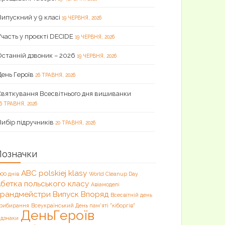
Випускний у 9 класі
19 ЧЕРВНЯ, 2026
Участь у проєкті DECIDE
19 ЧЕРВНЯ, 2026
Останній дзвоник – 2026
19 ЧЕРВНЯ, 2026
День Героїв
26 ТРАВНЯ, 2026
Святкування Всесвітнього дня вишиванки
6 ТРАВНЯ, 2026
Вибір підручників
20 ТРАВНЯ, 2026
Позначки
ABC polskiej klasy
000 днів
World Cleanup Day
бетка польського класу
Авіамоделі
Брандмейстри
Випуск
Впоряд
Всесвітній день
рибирання
Всеукраїнський День пам'яті "кіборгів"
ДеньГероїв
ідзнаки