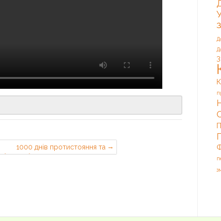
Д
Д
З
К
п
П
Ф
1000 днів протистояння та
боротьби українського народу
п
з