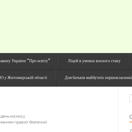
й сайт Озерненсько
закону України “Про освіту”
Ліцей в умовах воєного стану
О у Житомирській області
Для батьків майбутніх першокласник
П
ждень космосу.
иманням правил безпечної