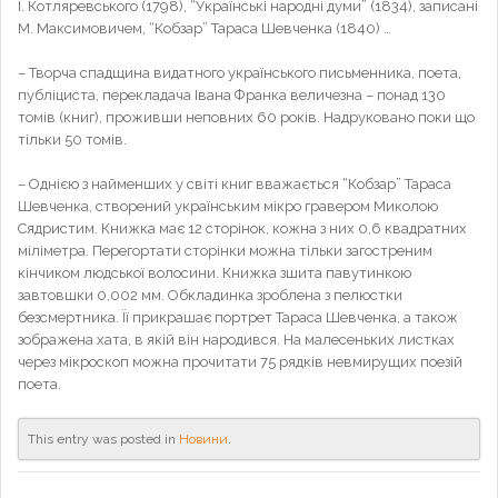
І. Котляревського (1798), “Українські народні думи” (1834), записані
М. Максимовичем, “Кобзар” Тараса Шевченка (1840) …
– Творча спадщина видатного українського письменника, поета,
публіциста, перекладача Івана Франка величезна – понад 130
томів (книг), проживши неповних 60 років. Надруковано поки що
тільки 50 томів.
– Однією з найменших у світі книг вважається “Кобзар” Тараса
Шевченка, створений українським мікро гравером Миколою
Сядристим. Книжка має 12 сторінок, кожна з них 0,6 квадратних
міліметра. Перегортати сторінки можна тільки загостреним
кінчиком людської волосини. Книжка зшита павутинкою
завтовшки 0,002 мм. Обкладинка зроблена з пелюстки
безсмертника. Її прикрашає портрет Тараса Шевченка, а також
зображена хата, в якій він народився. На малесеньких листках
через мікроскоп можна прочитати 75 рядків невмирущих поезій
поета.
This entry was posted in
Новини
.