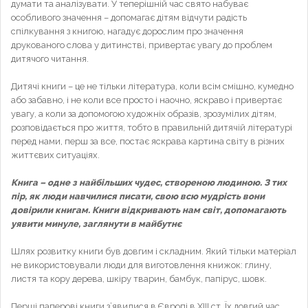
думати та аналізувати. У теперішній час свято набуває
особливого значення – допомагає дітям відчути радість
спілкування з книгою, нагадує дорослим про значення
друкованого слова у дитинстві, привертає увагу до проблем
дитячого читання.
Дитячі книги – це не тільки література, коли всім смішно, кумедно
або забавно, і не коли все просто і наочно, яскраво і привертає
увагу, а коли за допомогою художніх образів, зрозумілих дітям,
розповідається про життя, тобто в правильній дитячій літературі
перед нами, перш за все, постає яскрава картина світу в різних
життєвих ситуаціях.
Книга – одне з найбільших чудес, створеною людиною. З тих
пір, як люди навчилися писати, свою всю мудрість вони
довірили книгам. Книги відкривають нам світ, допомагають
уявити минуле, заглянути в майбутнє
Шлях розвитку книги був довгим і складним. Який тільки матеріал
не використовували люди для виготовлення книжок: глину,
листя та кору дерева, шкіру тварин, бамбук, папірус, шовк.
Перші паперові книги з’явилися в Європі в ХІІІ ст. Їх довгий час