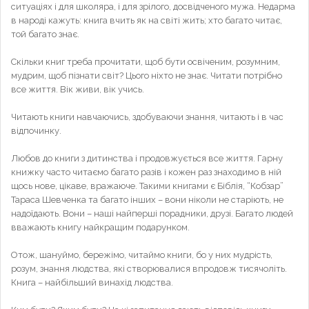
ситуаціях і для школяра, і для зрілого, досвідченого мужа. Недарма
в народі кажуть: книга вчить як на світі жить; хто багато читає,
той багато знає.
Скільки книг треба прочитати, щоб бути освіченим, розумним,
мудрим, щоб пізнати світ? Цього ніхто не знає. Читати потрібно
все життя. Вік живи, вік учись.
Читають книги навчаючись, здобуваючи знання, читають і в час
відпочинку.
Любов до книги з дитинства і продовжується все життя. Гарну
книжку часто читаємо багато разів і кожен раз знаходимо в ній
щось нове, цікаве, вражаюче. Такими книгами є Біблія, “Кобзар”
Тараса Шевченка та багато інших – вони ніколи не старіють, не
надоїдають. Вони – наші найперші порадники, друзі. Багато людей
вважають книгу найкращим подарунком.
Отож, шануймо, бережімо, читаймо книги, бо у них мудрість,
розум, знання людства, які створювалися впродовж тисячоліть.
Книга – найбільший винахід людства.