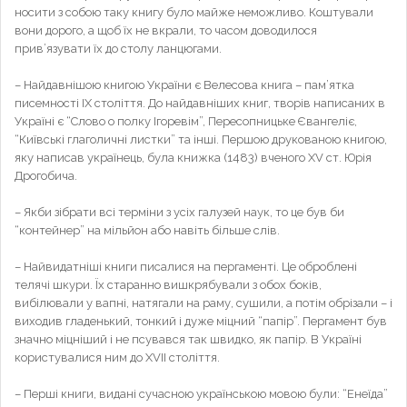
носити з собою таку книгу було майже неможливо. Коштували
вони дорого, а щоб їх не вкрали, то часом доводилося
прив’язувати їх до столу ланцюгами.
– Найдавнішою книгою України є Велесова книга – пам’ятка
писемності ІХ століття. До найдавніших книг, творів написаних в
Україні є “Слово о полку Ігоревім”, Пересопницьке Євангеліє,
“Київські глаголичні листки” та інші. Першою друкованою книгою,
яку написав українець, була книжка (1483) вченого ХV ст. Юрія
Дрогобича.
– Якби зібрати всі терміни з усіх галузей наук, то це був би
“контейнер” на мільйон або навіть більше слів.
– Найвидатніші книги писалися на пергаменті. Це оброблені
телячі шкури. Їх старанно вишкрябували з обох боків,
вибілювали у вапні, натягали на раму, сушили, а потім обрізали – і
виходив гладенький, тонкий і дуже міцний “папір”. Пергамент був
значно міцніший і не псувався так швидко, як папір. В Україні
користувалися ним до ХVII століття.
– Перші книги, видані сучасною українською мовою були: “Енеїда”