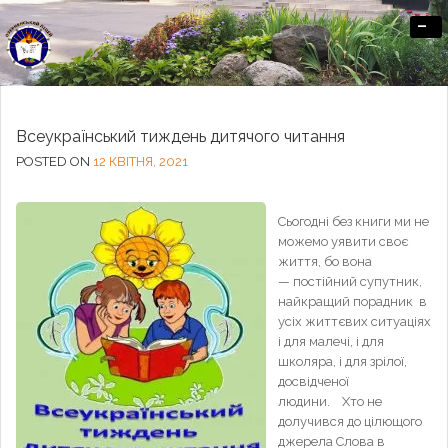
-
Офіційний сайт Озерненського ліцею
Всеукраїнський тиждень дитячого читання
POSTED ON
12 КВІТНЯ, 2021
Сьогодні без книги ми не
можемо уявити своє
життя, бо вона
— постійний супутник,
найкращий порадник в
усіх життєвих ситуаціях
і для малечі, і для
школяра, і для зрілої,
досвідченої
людини. Хто не
долучився до цілющого
джерела Слова в