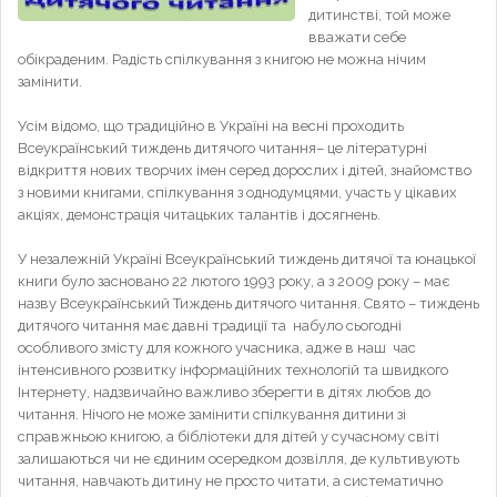
дитинстві, той може
вважати себе
обікраденим. Радість спілкування з книгою не можна нічим
замінити.
Усім відомо, що традиційно в Україні на весні проходить
Всеукраїнський тиждень дитячого читання– це літературні
відкриття нових творчих імен серед дорослих і дітей, знайомство
з новими книгами, спілкування з однодумцями, участь у цікавих
акціях, демонстрація читацьких талантів і досягнень.
У незалежній Україні Всеукраїнський тиждень дитячої та юнацької
книги було засновано 22 лютого 1993 року, а з 2009 року – має
назву Всеукраїнський Тиждень дитячого читання. Свято – тиждень
дитячого читання має давні традиції та набуло сьогодні
особливого змісту для кожного учасника, адже в наш час
інтенсивного розвитку інформаційних технологій та швидкого
Інтернету, надзвичайно важливо зберегти в дітях любов до
читання. Нічого не може замінити спілкування дитини зі
справжньою книгою, а бібліотеки для дітей у сучасному світі
залишаються чи не єдиним осередком дозвілля, де культивують
читання, навчають дитину не просто читати, а систематично