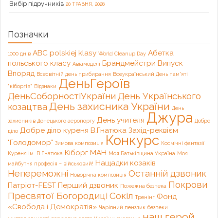
Вибір підручників
20 ТРАВНЯ, 2026
Позначки
ABC polskiej klasy
Абетка
1000 днів
World Cleanup Day
польського класу
Брандмейстри
Випуск
Авіамоделі
Впоряд
Всесвітній день прибирання
Всеукраїнський День пам'яті
ДеньГероїв
"кіборгів"
Відзнаки
ДеньСоборностіУкраїни
День Українського
День захисника України
козацтва
День
Джура
День учителя
захисників Донецького аеропорту
Добре
Добре діло куреня В.Гнатюка
Захід-реквієм
діло
Конкурс
"Голодомор"
Зимова композиція
Космічні фантазії
Кіборг
МАН
Куреня ім. В.Гнатюка
Моя Батьківщина Україна
Моя
Нащадки козаків
майбутня професія – військовий!
Непереможні
Останній дзвоник
Новорічна композиція
Покрови
Патріот-FEST
Перший дзвоник
Пожежна безпека
Пресвятої Богородиці
Сокіл
Фонд
Тренінг
«Свобода і Демократія»
Чарівний пензлик
безпеки
наш герой