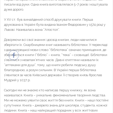
писали від руки. Одна книга виготовлялася 5–7 років і коштувала
дуже дорого.
У ХV ст. був винайдений спосіб друкувати книги. Перша
друкована в Україні була видана Іваном Федоровим у 1574 році у
Львові. Називалась вона “Апостол”.
Довіряючи всі свої знання і досвід книгам, люди навчилися
зберігати їх. Скарбницями книг називають бібліотеки. У перекладі
з давньогрецької мови слово “бібліотека” означає приміщення, де
зберігаються книги (“бібліо” – книга, “тека” – сховище). Бібліотеки
з’явилися з незапам’ятних часів. Давні єгиптяни називали їх
“аптеками для душі”, тому, що книги робили людську душу
благородною, а розум сильним. В Україні перша бібліотека
з’явилася за часів Київської держави. Її створив князь Ярослав
Мудрий у 1037 р.
Сьогодні ми не знаємо хто написав першу книжку, як вона
називалася. Книга – унікальне, феноменальне творіння людства.
Ми не можемо уявити своє життя без книги. Книги – наші постійні
супутники. Книга – джерело знань для школяра, студента, кожної
людини. Книга – наш найкращий порадник у всіх життєвих