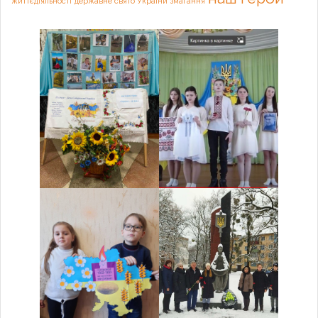
життєдіяльності
державне свято України
змагання