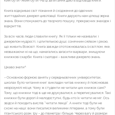
Ким бути? Яким бути? На ці запитання дають відповідь книги.
Книга відкриває світ пізнання й сходження до одвічних
життєдайних джерел цивілізації. Книги дарують нам цілющі зерна
знань. Вони спонукають до творчого пошуку, прекрасних знахідок і
відкриттів.
За всіх часів люди славили книгу. Як її тільки не називали: і
джерелом мудрості, і цілителькою душі, сонячним сяйвом і рікою,
що живить Всесвіт. Книга завжди ототожнювалась із світлом, яке,
незважаючи ні на що, намагались загасити варвари, знищуючи
книжкові скарби. Книга і сьогодні – важливе джерело знань.
Цікаво знати^
– Основною формою занять у середньовічних університетах,
школах було читання книг: викладач читав книжку й пояснював
незрозумілі місця. Чому ж студенти не читали цих книжок самі?
Тому, що книжки тоді в ще не друкувалися, а переписувалися. Такі
книжки були дорогі й малодоступні, будь-хто їх читати не міг. Ось
звідси й походить вислів “читати лекції”. А книги тоді були не
схожі на наші: вони писалися великими літерами, а тому були
гігантського розм. Іру – до півметра і більше. Через вагу й розміри