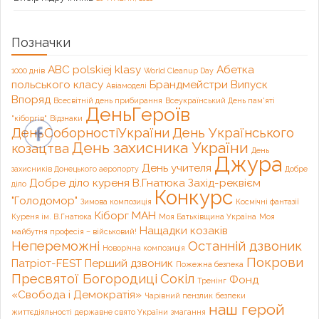
Позначки
ABC polskiej klasy
Абетка
1000 днів
World Cleanup Day
польського класу
Брандмейстри
Випуск
Авіамоделі
Впоряд
Всесвітній день прибирання
Всеукраїнський День пам'яті
ДеньГероїв
"кіборгів"
Відзнаки
ДеньСоборностіУкраїни
День Українського
День захисника України
козацтва
День
Джура
День учителя
захисників Донецького аеропорту
Добре
Добре діло куреня В.Гнатюка
Захід-реквієм
діло
Конкурс
"Голодомор"
Зимова композиція
Космічні фантазії
Кіборг
МАН
Куреня ім. В.Гнатюка
Моя Батьківщина Україна
Моя
Нащадки козаків
майбутня професія – військовий!
Непереможні
Останній дзвоник
Новорічна композиція
Покрови
Патріот-FEST
Перший дзвоник
Пожежна безпека
Пресвятої Богородиці
Сокіл
Фонд
Тренінг
«Свобода і Демократія»
Чарівний пензлик
безпеки
наш герой
життєдіяльності
державне свято України
змагання