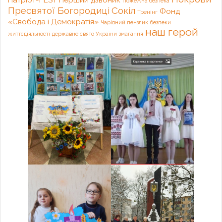
Пожежна безпека
Пресвятої Богородиці
Сокіл
Фонд
Тренінг
«Свобода і Демократія»
Чарівний пензлик
безпеки
наш герой
життєдіяльності
державне свято України
змагання