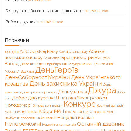
Святкування Всесвітнього дня вишиванки
26 ТРАВНЯ, 2026
Вибір підручників
20 ТРАВНЯ, 2026
Позначки
ABC polskiej klasy
Абетка
1000 днів
World Cleanup Day
польського класу
Брандмейстри
Випуск
Авіамоделі
Впоряд
Всесвітній день прибирання
Всеукраїнський День пам'яті
ДеньГероїв
"кіборгів"
Відзнаки
ДеньСоборностіУкраїни
День Українського
День захисника України
козацтва
День
Джура
День учителя
захисників Донецького аеропорту
Добре
Добре діло куреня В.Гнатюка
Захід-реквієм
діло
Конкурс
"Голодомор"
Зимова композиція
Космічні фантазії
Кіборг
МАН
Куреня ім. В.Гнатюка
Моя Батьківщина Україна
Моя
Нащадки козаків
майбутня професія – військовий!
Непереможні
Останній дзвоник
Новорічна композиція
Покрови
Патріот-FEST
Перший дзвоник