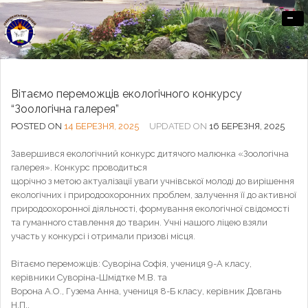
-
Офіційний сайт Озерненського ліцею
Вітаємо переможців екологічного конкурсу
“Зоологічна галерея”
POSTED ON
14 БЕРЕЗНЯ, 2025
UPDATED ON
16 БЕРЕЗНЯ, 2025
Завершився екологічний конкурс дитячого малюнка «Зоологічна
галерея». Конкурс проводиться
щорічно з метою актуалізації уваги учнівської молоді до вирішення
екологічних і природоохоронних проблем, залучення її до активної
природоохоронної діяльності, формування екологічної свідомості
та гуманного ставлення до тварин. Учні нашого ліцею взяли
участь у конкурсі і отримали призові місця.
Вітаємо переможців: Суворіна Софія, учениця 9-А класу,
керівники Суворіна-Шмідтке М.В. та
Ворона А.О., Гузема Анна, учениця 8-Б класу, керівник Довгань
Н.П..