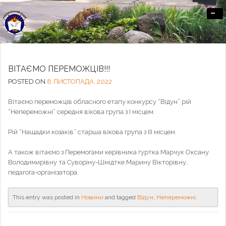
-
Офіційний сайт Озерненського ліцею
ВІТАЄМО ПЕРЕМОЖЦІВ!!!
POSTED ON
8 ЛИСТОПАДА, 2022
Вітаємо переможців обласного етапу конкурсу “Відун” рій
“Непереможні” середня вікова група з І місцем.
Рій “Нащадки козаків” старша вікова група з ІІІ місцем.
А також вітаємо з Перемогами керівника гуртка Марчук Оксану
Володимирівну та Суворіну-Шмідтке Марину Вікторівну,
педагога-організатора.
This entry was posted in
Новини
and tagged
Відун
,
Непереможні
.