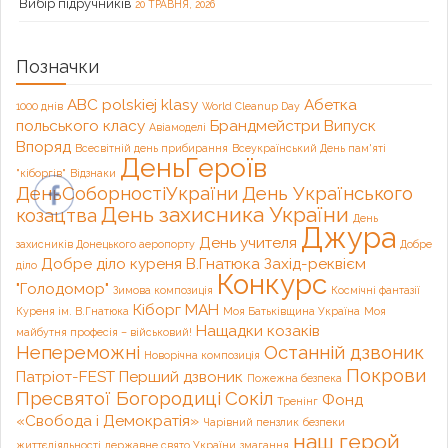
Вибір підручників
20 ТРАВНЯ, 2026
Позначки
ABC polskiej klasy
Абетка
1000 днів
World Cleanup Day
польського класу
Брандмейстри
Випуск
Авіамоделі
Впоряд
Всесвітній день прибирання
Всеукраїнський День пам'яті
ДеньГероїв
"кіборгів"
Відзнаки
ДеньСоборностіУкраїни
День Українського
День захисника України
козацтва
День
Джура
День учителя
захисників Донецького аеропорту
Добре
Добре діло куреня В.Гнатюка
Захід-реквієм
діло
Конкурс
"Голодомор"
Зимова композиція
Космічні фантазії
Кіборг
МАН
Куреня ім. В.Гнатюка
Моя Батьківщина Україна
Моя
Нащадки козаків
майбутня професія – військовий!
Непереможні
Останній дзвоник
Новорічна композиція
Покрови
Патріот-FEST
Перший дзвоник
Пожежна безпека
Пресвятої Богородиці
Сокіл
Фонд
Тренінг
«Свобода і Демократія»
Чарівний пензлик
безпеки
наш герой
життєдіяльності
державне свято України
змагання