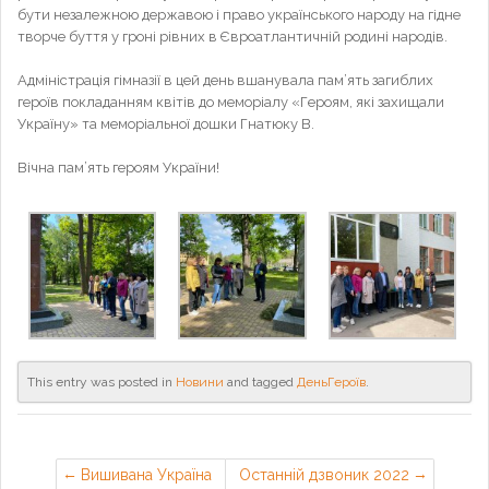
бути незалежною державою і право українського народу на гідне
творче буття у гроні рівних в Євроатлантичній родині народів.
Адміністрація гімназії в цей день вшанувала пам’ять загиблих
героїв покладанням квітів до меморіалу «Героям, які захищали
Україну» та меморіальної дошки Гнатюку В.
Вічна пам’ять героям України!
This entry was posted in
Новини
and tagged
ДеньГероїв
.
Вишивана Україна
Останній дзвоник 2022