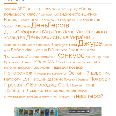
ABC polskiej klasy
Абетка
1000 днів
World Cleanup Day
польського класу
Брандмейстри
Випуск
Авіамоделі
Впоряд
Всесвітній день прибирання
Всеукраїнський День пам'яті
ДеньГероїв
"кіборгів"
Відзнаки
ДеньСоборностіУкраїни
День Українського
День захисника України
козацтва
День
Джура
День учителя
захисників Донецького аеропорту
Добре
Добре діло куреня В.Гнатюка
Захід-реквієм
діло
Конкурс
"Голодомор"
Зимова композиція
Космічні фантазії
Кіборг
МАН
Куреня ім. В.Гнатюка
Моя Батьківщина Україна
Моя
Нащадки козаків
майбутня професія – військовий!
Непереможні
Останній дзвоник
Новорічна композиція
Покрови
Патріот-FEST
Перший дзвоник
Пожежна безпека
Пресвятої Богородиці
Сокіл
Фонд
Тренінг
«Свобода і Демократія»
Чарівний пензлик
безпеки
наш герой
життєдіяльності
державне свято України
змагання