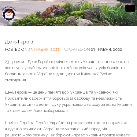
-
Офіційний сайт Озерненського ліцею
День Героїв
POSTED ON
23 ТРАВНЯ, 2022
UPDATED ON
23 ТРАВНЯ, 2022
23 травня – День Героїв щорічне свято в Україні, встановлене на
честь усіх українських воїнів та воїнок усіх часів, усіх борців та
борчинь за волю України від лицарства Київської Русі до
сьогодення.
День Героїв — це день пам’яті всіх українців та українок, які
присвятили своє життя боротьбі за свободу та незалежність
України, це свято величі духу українського народу за волю України
та є символом його незборимості.
Новітні Герої та Героїні України на різних фронтах та напрямках
щоденно захищають Україну та український народ від
рашистського режиму, виборюють право України продовжувати