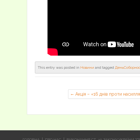
This entry was posted in
Новини
and tagged
ДеньСоборнос
Акція – «16 днів проти насилл
ГОЛОВНА
ПРО НАС
ВИКОНАННЯ СТ. 30 ЗАКОНУ УКРАЇНИ “ПР