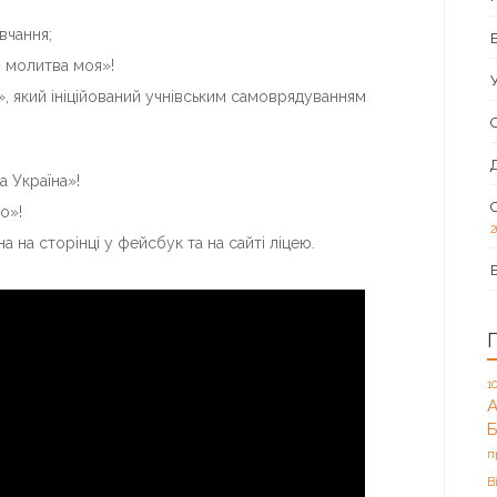
вчання;
, молитва моя»!
 який ініційований учнівським самоврядуванням
а Україна»!
о»!
2
 на сторінці у фейсбук та на сайті ліцею.
1
А
п
В