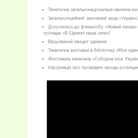
Тематична загальнонаціональна хвилина мо
Загальноліцейний виховний захід «Україно
Долучились до флешмобу «Живий ланцюг»,
громади «В Єднанні наша сила»!
Віршований ланцюг єднання.
Тематична виставка в бібліотеці «Моя єдин
Фестиваль малюнків «Соборна моя, Україн
Інформація про проведені заходи розміщена