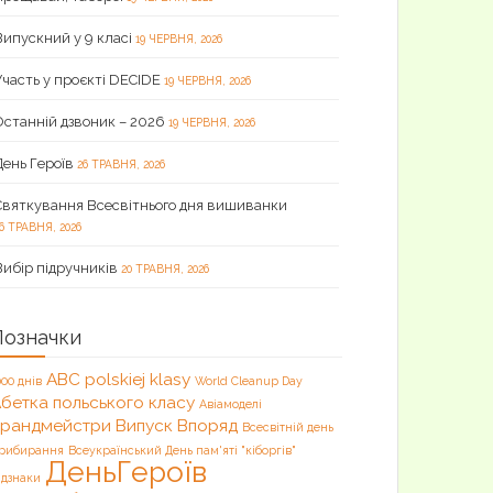
Випускний у 9 класі
19 ЧЕРВНЯ, 2026
Участь у проєкті DECIDE
19 ЧЕРВНЯ, 2026
Останній дзвоник – 2026
19 ЧЕРВНЯ, 2026
День Героїв
26 ТРАВНЯ, 2026
Святкування Всесвітнього дня вишиванки
6 ТРАВНЯ, 2026
Вибір підручників
20 ТРАВНЯ, 2026
Позначки
ABC polskiej klasy
000 днів
World Cleanup Day
бетка польського класу
Авіамоделі
Брандмейстри
Випуск
Впоряд
Всесвітній день
рибирання
Всеукраїнський День пам'яті "кіборгів"
ДеньГероїв
ідзнаки