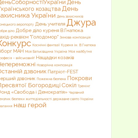
ДеньСоборностіУкраїни
День
День
Українського козацтва
захисника України
День захисників
Джура
День учителя
онецького аеропорту
Добре діло куреня В.Гнатюка
обре діло
ахід-реквієм "Голодомор"
Зимова композиція
Конкурс
Космічні фантазії
Куреня ім. В.Гнатюка
іборг
МАН
Моя Батьківщина Україна
Моя майбутня
Нащадки козаків
рофесія – військовий!
Непереможні
Новорічна композиція
Останній дзвоник
Патріот-FEST
Покрови
ерший дзвоник
Пожежна безпека
Пресвятої Богородиці
Сокіл
Тренінг
онд «Свобода і Демократія»
Чарівний
ензлик
безпеки життєдіяльності
державне свято України
наш герой
магання