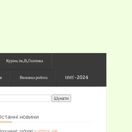
го ліцею
Курінь ім.В.Гнатюка
ів
Виховна робота
НМТ-2024
ошук:
Останні новини
Прощавай, таборе!
19 ЧЕРВНЯ, 2026