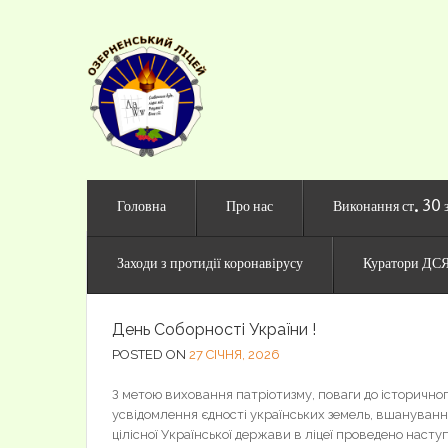
Офіційни
Головна
Про нас
Виконання ст. 30 
Заходи з протидії коронавірусу
Куратори ДСЯ
День Соборності України !
POSTED ON
27 СІЧНЯ, 2026
З метою виховання патріотизму, поваги до історичног
усвідомлення єдності українських земель, вшанування
цілісної Української держави в ліцеї проведено наступ