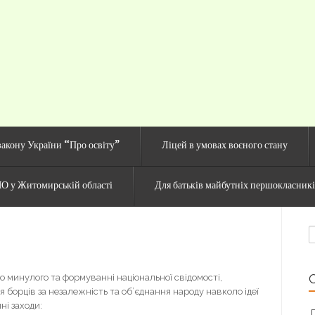
й сайт Озерненсько
закону України “Про освіту”
Ліцей в умовах воєного стану
О у Житомирській області
Для батьків майбутніх першокласник
П
о минулого та формуванні національної свідомості,
 борців за незалежність та об’єднання народу навколо ідеї
ні заходи: