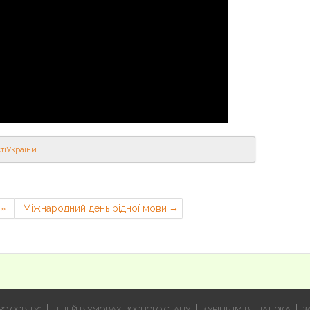
тіУкраїни
.
я»
Міжнародний день рідної мови
О ОСВІТУ”
ЛІЦЕЙ В УМОВАХ ВОЄНОГО СТАНУ
КУРІНЬ ІМ.В.ГНАТЮКА
З