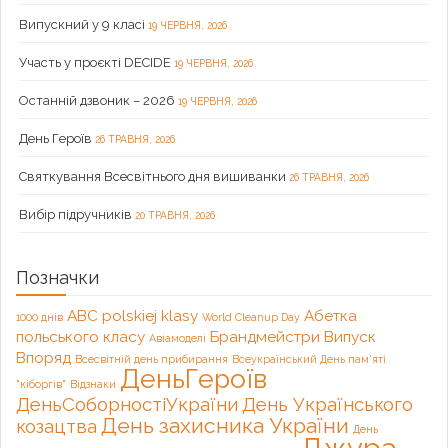
Випускний у 9 класі
19 ЧЕРВНЯ, 2026
Участь у проєкті DECIDE
19 ЧЕРВНЯ, 2026
Останній дзвоник – 2026
19 ЧЕРВНЯ, 2026
День Героїв
26 ТРАВНЯ, 2026
Святкування Всесвітнього дня вишиванки
26 ТРАВНЯ, 2026
Вибір підручників
20 ТРАВНЯ, 2026
Позначки
ABC polskiej klasy
Абетка
1000 днів
World Cleanup Day
польського класу
Брандмейстри
Випуск
Авіамоделі
Впоряд
Всесвітній день прибирання
Всеукраїнський День пам'яті
ДеньГероїв
"кіборгів"
Відзнаки
ДеньСоборностіУкраїни
День Українського
День захисника України
козацтва
День