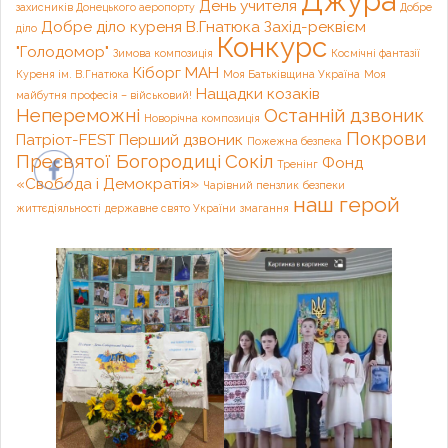
Джура
День учителя
захисників Донецького аеропорту
Добре
Добре діло куреня В.Гнатюка
Захід-реквієм
діло
Конкурс
"Голодомор"
Зимова композиція
Космічні фантазії
Кіборг
МАН
Куреня ім. В.Гнатюка
Моя Батьківщина Україна
Моя
Нащадки козаків
майбутня професія – військовий!
Непереможні
Останній дзвоник
Новорічна композиція
Покрови
Патріот-FEST
Перший дзвоник
Пожежна безпека
Пресвятої Богородиці
Сокіл
Фонд
Тренінг
«Свобода і Демократія»
Чарівний пензлик
безпеки
наш герой
життєдіяльності
державне свято України
змагання