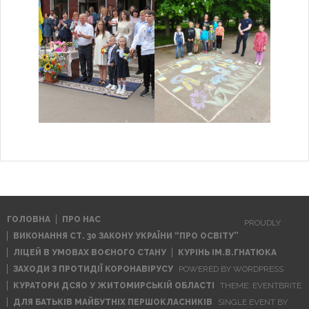
ГОЛОВНА
ПРО НАС
PROUDLY
ВИКОНАННЯ СТ. 30 ЗАКОНУ УКРАЇНИ “ПРО ОСВІТУ”
ЛІЦЕЙ В УМОВАХ ВОЄНОГО СТАНУ
КУРІНЬ ІМ.В.ГНАТЮКА
ЗАХОДИ З ПРОТИДІЇ КОРОНАВІРУСУ
POWERED BY WORDPRESS
КУРАТОРИ ДСЯО У ЖИТОМИРСЬКІЙ ОБЛАСТІ
THEME: EVENTBRITE
ДЛЯ БАТЬКІВ МАЙБУТНІХ ПЕРШОКЛАСНИКІВ
SINGLE EVENT BY