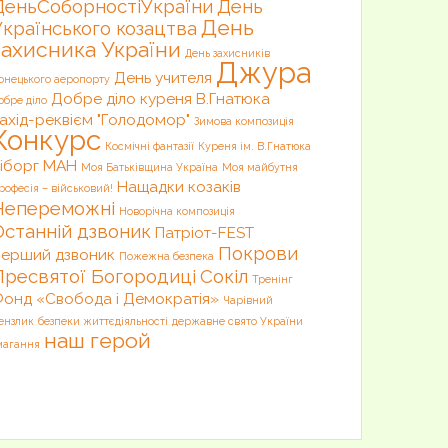
ДеньСоборностіУкраїни
День
День
Українського козацтва
захисника України
День захисників
Джура
День учителя
онецького аеропорту
Добре діло куреня В.Гнатюка
обре діло
ахід-реквієм "Голодомор"
Зимова композиція
Конкурс
Космічні фантазії
Куреня ім. В.Гнатюка
іборг
МАН
Моя Батьківщина Україна
Моя майбутня
Нащадки козаків
рофесія – військовий!
Непереможні
Новорічна композиція
Останній дзвоник
Патріот-FEST
Покрови
ерший дзвоник
Пожежна безпека
Пресвятої Богородиці
Сокіл
Тренінг
онд «Свобода і Демократія»
Чарівний
ензлик
безпеки життєдіяльності
державне свято України
наш герой
магання