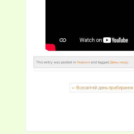
This entry was posted in
Новини
and tagged
День миру
.
Всесвітній день прибирання
«World Cleanup Day»