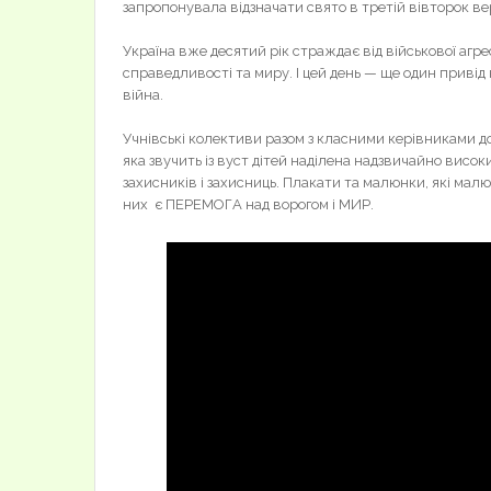
запропонувала відзначати свято в третій вівторок вер
Україна вже десятий рік страждає від військової агре
справедливості та миру. І цей день — ще один привід 
війна.
Учнівські колективи разом з класними керівниками д
яка звучить із вуст дітей наділена надзвичайно високи
захисників і захисниць. Плакати та малюнки, які мал
них є ПЕРЕМОГА над ворогом і МИР.