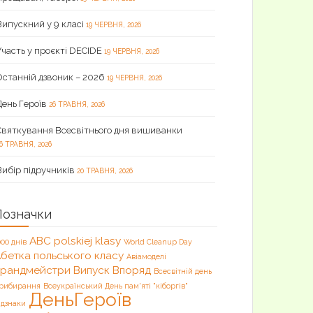
Випускний у 9 класі
19 ЧЕРВНЯ, 2026
Участь у проєкті DECIDE
19 ЧЕРВНЯ, 2026
Останній дзвоник – 2026
19 ЧЕРВНЯ, 2026
День Героїв
26 ТРАВНЯ, 2026
Святкування Всесвітнього дня вишиванки
6 ТРАВНЯ, 2026
Вибір підручників
20 ТРАВНЯ, 2026
Позначки
ABC polskiej klasy
000 днів
World Cleanup Day
бетка польського класу
Авіамоделі
Брандмейстри
Випуск
Впоряд
Всесвітній день
рибирання
Всеукраїнський День пам'яті "кіборгів"
ДеньГероїв
ідзнаки