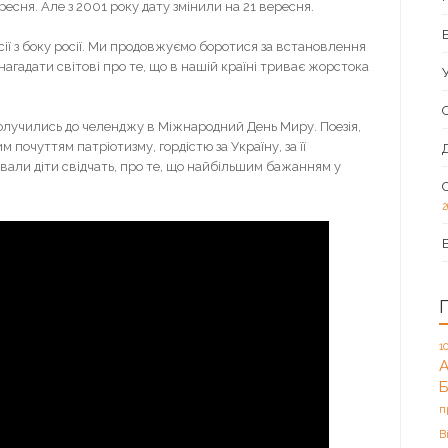
есня. Але з 2001 року дату змінили на 21 вересня.
сії з боку росії. Ми продовжуємо боротися за встановлення
нагадати світові про те, що в нашій країні триває жорстока
олучились до челенджу в Міжнародний День Миру. Поезія,
м почуттям патріотизму, гордістю за Україну, за її
ювали діти свідчать, про те, що найбільшим бажанням у
2
1
А
п
В