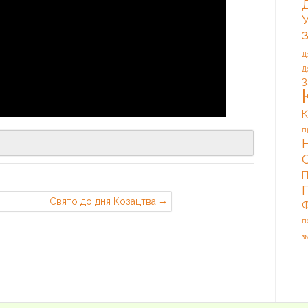
Д
Д
З
К
п
П
Свято до дня Козацтва
Ф
п
з