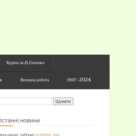
го ліцею
Курінь ім.В.Гнатюка
ів
Виховна робота
НМТ-2024
ошук:
Останні новини
Прощавай, таборе!
19 ЧЕРВНЯ, 2026