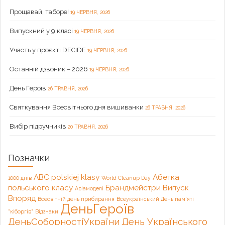
Прощавай, таборе!
19 ЧЕРВНЯ, 2026
Випускний у 9 класі
19 ЧЕРВНЯ, 2026
Участь у проєкті DECIDE
19 ЧЕРВНЯ, 2026
Останній дзвоник – 2026
19 ЧЕРВНЯ, 2026
День Героїв
26 ТРАВНЯ, 2026
Святкування Всесвітнього дня вишиванки
26 ТРАВНЯ, 2026
Вибір підручників
20 ТРАВНЯ, 2026
Позначки
ABC polskiej klasy
Абетка
1000 днів
World Cleanup Day
польського класу
Брандмейстри
Випуск
Авіамоделі
Впоряд
Всесвітній день прибирання
Всеукраїнський День пам'яті
ДеньГероїв
"кіборгів"
Відзнаки
ДеньСоборностіУкраїни
День Українського