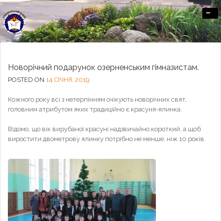
-
Офіційний сайт Озерненського ліцею
Новорічний подарунок озерненським гімназистам.
POSTED ON
14 СІЧНЯ, 2019
Кожного року всі з нетерпінням очікують новорічних свят,
головним атрибутом яких традиційно є красуня-ялинка.
Відомо, що вік вирубаної красуні надзвичайно короткий, а щоб
виростити двометрову ялинку потрібно не менше, ніж 10 років.