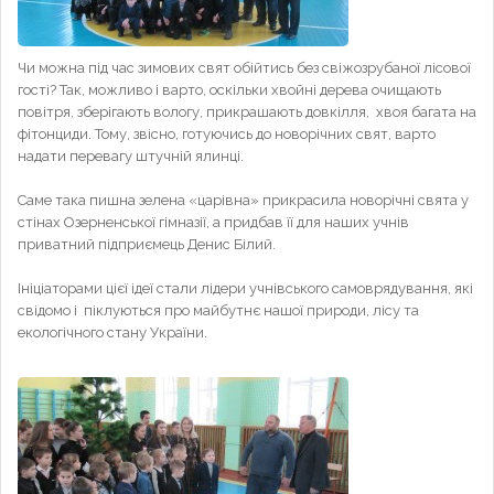
Чи можна під час зимових свят обійтись без свіжозрубаної лісової
гості? Так, можливо і варто, оскільки хвойні дерева очищають
повітря, зберігають вологу, прикрашають довкілля, хвоя багата на
фітонциди. Тому, звісно, готуючись до новорічних свят, варто
надати перевагу штучній ялинці.
Саме така пишна зелена «царівна» прикрасила новорічні свята у
стінах Озерненської гімназії, а придбав її для наших учнів
приватний підприємець Денис Білий.
Ініціаторами цієї ідеї стали лідери учнівського самоврядування, які
свідомо і піклуються про майбутнє нашої природи, лісу та
екологічного стану України.