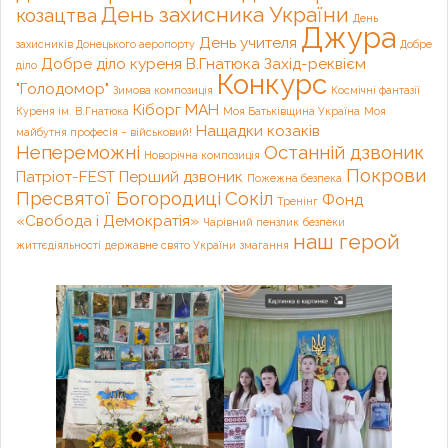
День захисника України
козацтва
День
Джура
День учителя
захисників Донецького аеропорту
Добре
Добре діло куреня В.Гнатюка
Захід-реквієм
діло
Конкурс
"Голодомор"
Зимова композиція
Космічні фантазії
Кіборг
МАН
Куреня ім. В.Гнатюка
Моя Батьківщина Україна
Моя
Нащадки козаків
майбутня професія – військовий!
Непереможні
Останній дзвоник
Новорічна композиція
Покрови
Патріот-FEST
Перший дзвоник
Пожежна безпека
Пресвятої Богородиці
Сокіл
Фонд
Тренінг
«Свобода і Демократія»
Чарівний пензлик
безпеки
наш герой
життєдіяльності
державне свято України
змагання