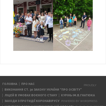
ГОЛОВНА
ПРО НАС
PROUDLY
ВИКОНАННЯ СТ. 30 ЗАКОНУ УКРАЇНИ “ПРО ОСВІТУ”
ЛІЦЕЙ В УМОВАХ ВОЄНОГО СТАНУ
КУРІНЬ ІМ.В.ГНАТЮКА
ЗАХОДИ З ПРОТИДІЇ КОРОНАВІРУСУ
POWERED BY WORDPRESS