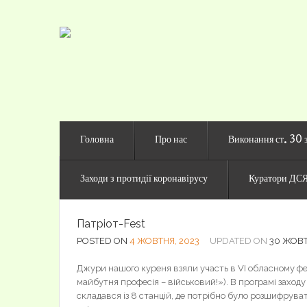
Офіційни
Головна
Про нас
Виконання ст. 30 
Заходи з протидії коронавірусу
Куратори ДСЯ
Патріот-Fest
POSTED ON
4 ЖОВТНЯ, 2023
UPDATED ON
30 ЖОВТ
Джури нашого куреня взяли участь в VI обласному фе
майбутня професія – військовий!»). В програмі захо
складався із 8 станцій, де потрібно було розшифрува