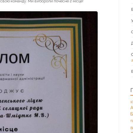
свою команду. Ми вибороли почесне 2 місце!
2
1
А
п
В