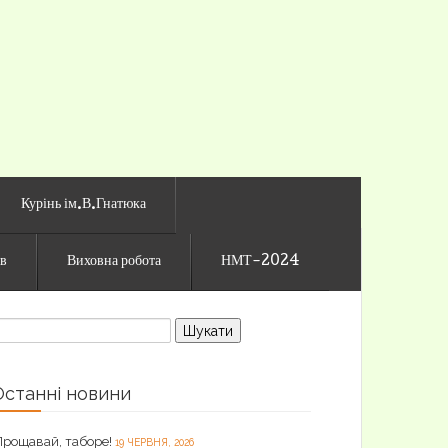
го ліцею
Курінь ім.В.Гнатюка
ів
Виховна робота
НМТ-2024
ошук:
Останні новини
Прощавай, таборе!
19 ЧЕРВНЯ, 2026