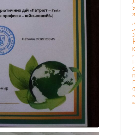
Д
Д
З
К
п
П
Ф
п
з