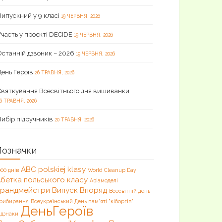
Випускний у 9 класі
19 ЧЕРВНЯ, 2026
Участь у проєкті DECIDE
19 ЧЕРВНЯ, 2026
Останній дзвоник – 2026
19 ЧЕРВНЯ, 2026
День Героїв
26 ТРАВНЯ, 2026
Святкування Всесвітнього дня вишиванки
6 ТРАВНЯ, 2026
Вибір підручників
20 ТРАВНЯ, 2026
Позначки
ABC polskiej klasy
000 днів
World Cleanup Day
бетка польського класу
Авіамоделі
Брандмейстри
Випуск
Впоряд
Всесвітній день
рибирання
Всеукраїнський День пам'яті "кіборгів"
ДеньГероїв
ідзнаки