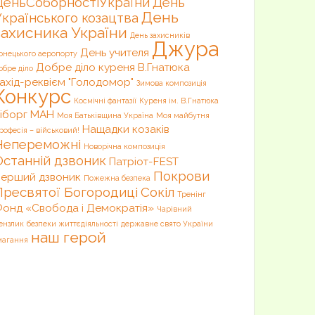
ДеньСоборностіУкраїни
День
День
Українського козацтва
захисника України
День захисників
Джура
День учителя
онецького аеропорту
Добре діло куреня В.Гнатюка
обре діло
ахід-реквієм "Голодомор"
Зимова композиція
Конкурс
Космічні фантазії
Куреня ім. В.Гнатюка
іборг
МАН
Моя Батьківщина Україна
Моя майбутня
Нащадки козаків
рофесія – військовий!
Непереможні
Новорічна композиція
Останній дзвоник
Патріот-FEST
Покрови
ерший дзвоник
Пожежна безпека
Пресвятої Богородиці
Сокіл
Тренінг
онд «Свобода і Демократія»
Чарівний
ензлик
безпеки життєдіяльності
державне свято України
наш герой
магання