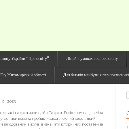
й сайт Озерненсько
закону України “Про освіту”
Ліцей в умовах воєного стану
О у Житомирській області
Для батьків майбутніх першокласник
П
НЯ, 2023
стивалі патріотичних дій «Патріот-Fest» (номінація «Моя
ду учасники команд пройшли захоплюючий квест, який
ти закодований вислів, визначити історичних постатей за