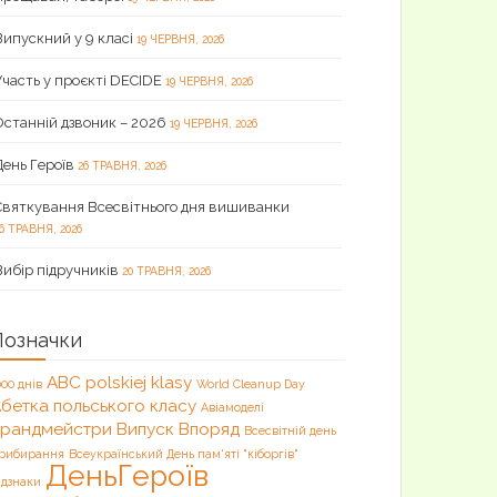
Випускний у 9 класі
19 ЧЕРВНЯ, 2026
Участь у проєкті DECIDE
19 ЧЕРВНЯ, 2026
Останній дзвоник – 2026
19 ЧЕРВНЯ, 2026
День Героїв
26 ТРАВНЯ, 2026
Святкування Всесвітнього дня вишиванки
6 ТРАВНЯ, 2026
Вибір підручників
20 ТРАВНЯ, 2026
Позначки
ABC polskiej klasy
000 днів
World Cleanup Day
бетка польського класу
Авіамоделі
Брандмейстри
Випуск
Впоряд
Всесвітній день
рибирання
Всеукраїнський День пам'яті "кіборгів"
ДеньГероїв
ідзнаки