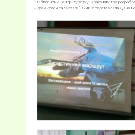
В Обласному Центрі туризму і краєзнавства розро
– край краси та звитяги”, який представляла Діана Ба