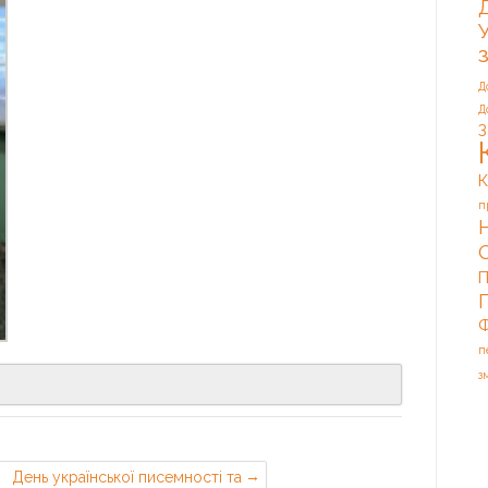
Д
Д
З
К
п
П
Ф
п
з
День української писемності та