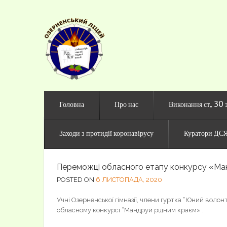
Офіційни
Головна
Про нас
Виконання ст. 30 
Заходи з протидії коронавірусу
Куратори ДСЯ
Переможці обласного етапу конкурсу «Ма
POSTED ON
6 ЛИСТОПАДА, 2020
Учні Озерненської гімназії, члени гуртка “Юний воло
обласному конкурсі “Мандруй рідним краєм» .