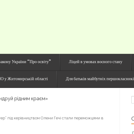
й сайт Озерненсько
закону України “Про освіту”
Ліцей в умовах воєного стану
О у Житомирській області
Для батьків майбутніх першокласник
ндруй рідним краєм»
П
нтер” під керівництвом Олени Гечі стали переможцями в