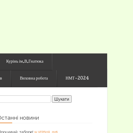
го ліцею
Курінь ім.В.Гнатюка
ів
Виховна робота
НМТ-2024
ошук:
Останні новини
Прощавай, таборе!
19 ЧЕРВНЯ, 2026