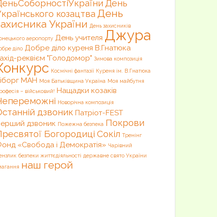
ДеньСоборностіУкраїни
День
День
Українського козацтва
захисника України
День захисників
Джура
День учителя
онецького аеропорту
Добре діло куреня В.Гнатюка
обре діло
ахід-реквієм "Голодомор"
Зимова композиція
Конкурс
Космічні фантазії
Куреня ім. В.Гнатюка
іборг
МАН
Моя Батьківщина Україна
Моя майбутня
Нащадки козаків
рофесія – військовий!
Непереможні
Новорічна композиція
Останній дзвоник
Патріот-FEST
Покрови
ерший дзвоник
Пожежна безпека
Пресвятої Богородиці
Сокіл
Тренінг
онд «Свобода і Демократія»
Чарівний
ензлик
безпеки життєдіяльності
державне свято України
наш герой
магання