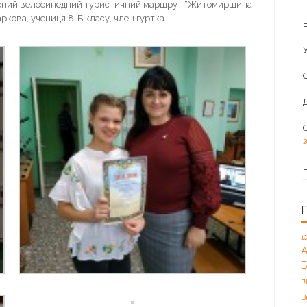
блений велосипедний туристичний маршрут “Житомирщина
ркова, учениця 8-Б класу, член гуртка.
2
1
А
п
В