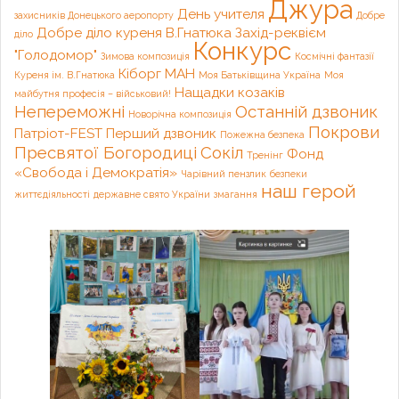
Джура
День учителя
захисників Донецького аеропорту
Добре
Добре діло куреня В.Гнатюка
Захід-реквієм
діло
Конкурс
"Голодомор"
Зимова композиція
Космічні фантазії
Кіборг
МАН
Куреня ім. В.Гнатюка
Моя Батьківщина Україна
Моя
Нащадки козаків
майбутня професія – військовий!
Непереможні
Останній дзвоник
Новорічна композиція
Покрови
Патріот-FEST
Перший дзвоник
Пожежна безпека
Пресвятої Богородиці
Сокіл
Фонд
Тренінг
«Свобода і Демократія»
Чарівний пензлик
безпеки
наш герой
життєдіяльності
державне свято України
змагання