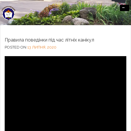
-
Офіційний сайт Озерненського ліцею
Правила поведінки під час літніх канікул
POSTED ON
13 ЛИПНЯ, 2020