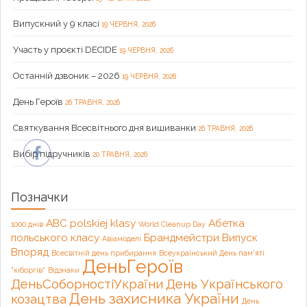
Випускний у 9 класі
19 ЧЕРВНЯ, 2026
Участь у проєкті DECIDE
19 ЧЕРВНЯ, 2026
Останній дзвоник – 2026
19 ЧЕРВНЯ, 2026
День Героїв
26 ТРАВНЯ, 2026
Святкування Всесвітнього дня вишиванки
26 ТРАВНЯ, 2026
Вибір підручників
20 ТРАВНЯ, 2026
Позначки
ABC polskiej klasy
Абетка
1000 днів
World Cleanup Day
польського класу
Брандмейстри
Випуск
Авіамоделі
Впоряд
Всесвітній день прибирання
Всеукраїнський День пам'яті
ДеньГероїв
"кіборгів"
Відзнаки
ДеньСоборностіУкраїни
День Українського
День захисника України
козацтва
День