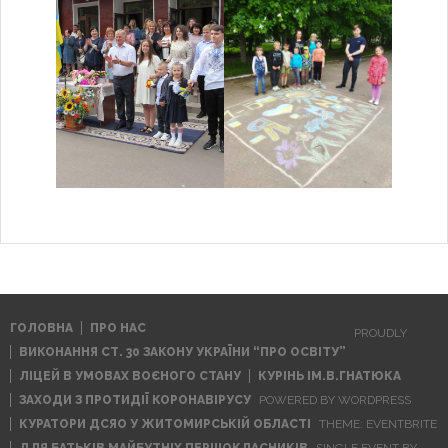
ГОЛОВНА
ПРО НАС
PROUDLY
ВИКОНАННЯ СТ. 30 ЗАКОНУ УКРАЇНИ “ПРО ОСВІТУ”
ЛІЦЕЙ В УМОВАХ ВОЄНОГО СТАНУ
КУРІНЬ ІМ.В.ГНАТЮКА
ЗАХОДИ З ПРОТИДІЇ КОРОНАВІРУСУ
POWERED BY WORDPRESS
КУРАТОРИ ДСЯО У ЖИТОМИРСЬКІЙ ОБЛАСТІ
THEME: EVENTBRITE
ДЛЯ БАТЬКІВ МАЙБУТНІХ ПЕРШОКЛАСНИКІВ
SINGLE EVENT BY