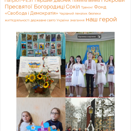
Патріот-FEST
Перший дзвоник
Пожежна безпека
Пресвятої Богородиці
Сокіл
Фонд
Тренінг
«Свобода і Демократія»
Чарівний пензлик
безпеки
наш герой
життєдіяльності
державне свято України
змагання