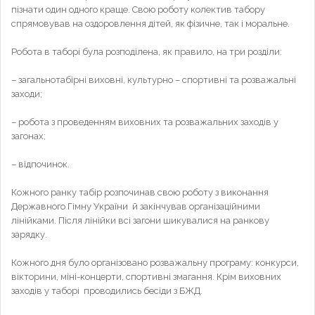
пізнати один одного краще. Свою роботу колектив табору
спрямовував на оздоровлення дітей, як фізичне, так і моральне.
Робота в таборі була розподілена, як правило, на три розділи:
– загальнотабірні виховні, культурно – спортивні та розважальні
заходи;
– робота з проведенням виховних та розважальних заходів у
загонах;
– відпочинок.
Кожного ранку табір розпочинав свою роботу з виконання
Державного Гімну України й закінчував організаційними
лінійками. Після лінійки всі загони шикувалися на ранкову
зарядку.
Кожного дня було організовано розважальну програму: конкурси,
вікторини, міні-концерти, спортивні змагання. Крім виховних
заходів у таборі проводились бесіди з БЖД.