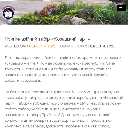
-
Офіційний сайт Озерненського ліцею
Пригімназійний табір «Козацький гарт»
POSTED ON
1 ВЕРЕСНЯ, 2021
UPDATED ON
6 ВЕРЕСНЯ, 2021
Літо – це пора незвичайних вчинків, нових вражень, пора нового
яскравого життя. Літо – це окрема маленька республіка. Саме
тому літній пригімназійний табір «Козацький гарт» став для
наших вихованців джерелом позитивних емоцій, дружби,
доброти та здоров’я.
На базі гімназії протягом 14 днів з 12.08.-27.08.2021р.організував
свою роботу табір відпочинку з денним перебуванням «Козацький
гарт». Таборяни об’єднались у 6 загонів – 129 учнів. Усю виховну
роботу табору колектив, а це 12 вихователів на чолі з
начальником табору Трубкою З.Д., спрямовував на те, щоб
допомогти дітям розкрити свої творчі здібності, позбавитися
комплексів та страхів, допомогти порозумітися між собою,