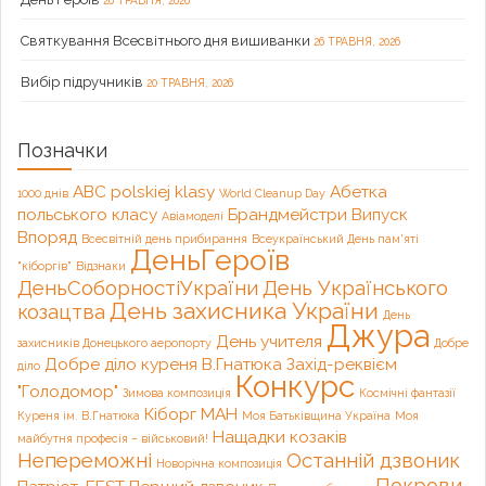
26 ТРАВНЯ, 2026
Святкування Всесвітнього дня вишиванки
26 ТРАВНЯ, 2026
Вибір підручників
20 ТРАВНЯ, 2026
Позначки
ABC polskiej klasy
Абетка
1000 днів
World Cleanup Day
польського класу
Брандмейстри
Випуск
Авіамоделі
Впоряд
Всесвітній день прибирання
Всеукраїнський День пам'яті
ДеньГероїв
"кіборгів"
Відзнаки
ДеньСоборностіУкраїни
День Українського
День захисника України
козацтва
День
Джура
День учителя
захисників Донецького аеропорту
Добре
Добре діло куреня В.Гнатюка
Захід-реквієм
діло
Конкурс
"Голодомор"
Зимова композиція
Космічні фантазії
Кіборг
МАН
Куреня ім. В.Гнатюка
Моя Батьківщина Україна
Моя
Нащадки козаків
майбутня професія – військовий!
Непереможні
Останній дзвоник
Новорічна композиція
Покрови