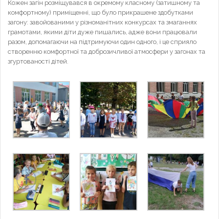
Кожен загін розміщувався в окремому класному (затишному та
комфортному) приміщенні, що було прикрашене здобутками
загону: завойованими у різноманітних конкурсах та змаганнях
грамотами, якими діти дуже пишались, адже вони працювали
разом, допомагаючи на підтримуючи один одного, і це сприяло
створенню комфортної та доброзичливої атмосфери у загонах та
згуртованості дітей.