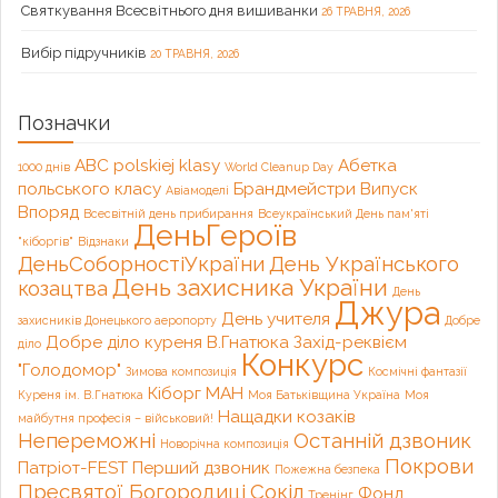
Святкування Всесвітнього дня вишиванки
26 ТРАВНЯ, 2026
Вибір підручників
20 ТРАВНЯ, 2026
Позначки
ABC polskiej klasy
Абетка
1000 днів
World Cleanup Day
польського класу
Брандмейстри
Випуск
Авіамоделі
Впоряд
Всесвітній день прибирання
Всеукраїнський День пам'яті
ДеньГероїв
"кіборгів"
Відзнаки
ДеньСоборностіУкраїни
День Українського
День захисника України
козацтва
День
Джура
День учителя
захисників Донецького аеропорту
Добре
Добре діло куреня В.Гнатюка
Захід-реквієм
діло
Конкурс
"Голодомор"
Зимова композиція
Космічні фантазії
Кіборг
МАН
Куреня ім. В.Гнатюка
Моя Батьківщина Україна
Моя
Нащадки козаків
майбутня професія – військовий!
Непереможні
Останній дзвоник
Новорічна композиція
Покрови
Патріот-FEST
Перший дзвоник
Пожежна безпека
Пресвятої Богородиці
Сокіл
Фонд
Тренінг