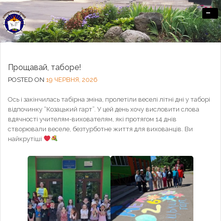
-
Офіційний сайт Озерненського ліцею
Прощавай, таборе!
POSTED ON
19 ЧЕРВНЯ, 2026
Ось і закінчилась табірна зміна, пролетіли веселі літні дні у таборі
відпочинку “Козацький гарт”. У цей день хочу висловити слова
вдячності учителям-вихователям, які протягом 14 днів
створювали веселе, безтурботне життя для вихованців. Ви
найкрутіші