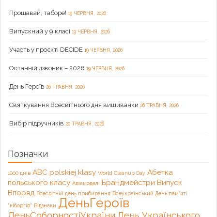
Прощавай, таборе!
19 ЧЕРВНЯ, 2026
Випускний у 9 класі
19 ЧЕРВНЯ, 2026
Участь у проєкті DECIDE
19 ЧЕРВНЯ, 2026
Останній дзвоник – 2026
19 ЧЕРВНЯ, 2026
День Героїв
26 ТРАВНЯ, 2026
Святкування Всесвітнього дня вишиванки
26 ТРАВНЯ, 2026
Вибір підручників
20 ТРАВНЯ, 2026
Позначки
ABC polskiej klasy
Абетка
1000 днів
World Cleanup Day
польського класу
Брандмейстри
Випуск
Авіамоделі
Впоряд
Всесвітній день прибирання
Всеукраїнський День пам'яті
ДеньГероїв
"кіборгів"
Відзнаки
ДеньСоборностіУкраїни
День Українського