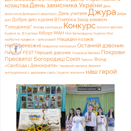
День захисника України
козацтва
День
Джура
День учителя
захисників Донецького аеропорту
Добре
Добре діло куреня В.Гнатюка
Захід-реквієм
діло
Конкурс
"Голодомор"
Зимова композиція
Космічні фантазії
Кіборг
МАН
Куреня ім. В.Гнатюка
Моя Батьківщина Україна
Моя
Нащадки козаків
майбутня професія – військовий!
Непереможні
Останній дзвоник
Новорічна композиція
Покрови
Патріот-FEST
Перший дзвоник
Пожежна безпека
Пресвятої Богородиці
Сокіл
Фонд
Тренінг
«Свобода і Демократія»
Чарівний пензлик
безпеки
наш герой
життєдіяльності
державне свято України
змагання