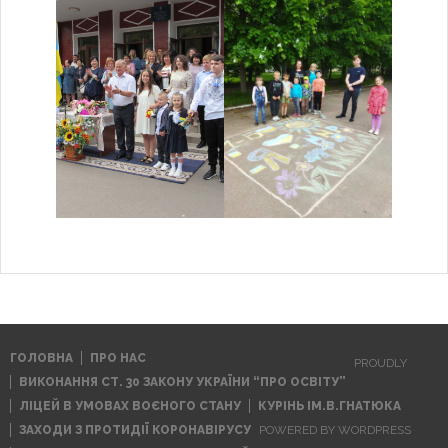
ГОЛОВНА
ПРО НАС
PROUDLY
ВИКОНАННЯ СТ. 30 ЗАКОНУ УКРАЇНИ “ПРО ОСВІТУ”
ЛІЦЕЙ В УМОВАХ ВОЄНОГО СТАНУ
КУРІНЬ ІМ.В.ГНАТЮКА
ЗАХОДИ З ПРОТИДІЇ КОРОНАВІРУСУ
POWERED BY WORDPRESS