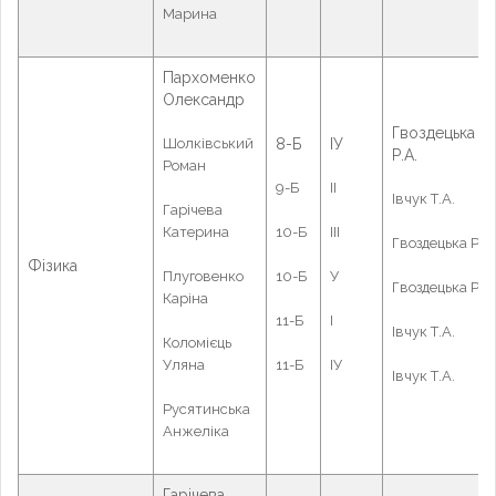
Марина
Пархоменко
Олександр
Гвоздецька
Шолківський
8-Б
ІУ
Р.А.
Роман
9-Б
ІІ
Івчук Т.А.
Гарічева
Катерина
10-Б
ІІІ
Гвоздецька Р.А.
Фізика
Плуговенко
10-Б
У
Гвоздецька Р.А.
Каріна
11-Б
І
Івчук Т.А.
Коломієць
Уляна
11-Б
ІУ
Івчук Т.А.
Русятинська
Анжеліка
Гарічева