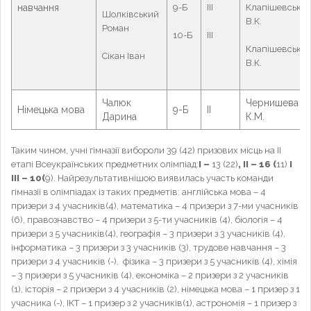
навчання
9-Б
ІІІ
Клапішевськи
Шолківський
В.К.
Роман
10-Б
ІІІ
Клапішевськи
Сікан Іван
В.К.
Чалюк
Чернишева
Німецька мова
9-Б
ІІ
Дарина
К.М.
Таким чином, учні гімназії вибороли 39 (42) призових місць на ІІ
етапі Всеукраїнських предметних олімпіад:
І –
13 (22)
, ІІ – 16 (
11)
і
ІІІ – 10(
9). Найрезультативнішою виявилась участь команди
гімназії в олімпіадах із таких предметів: англійська мова – 4
призери з 4 учасників(4), математика – 4 призери з 7-ми учасників
(6), правознавство – 4 призери з 5-ти учасників (4), біологія – 4
призери з 5 учасників(4), географія – 3 призери з 3 учасників (4),
інформатика – 3 призери з 3 учасників (3), трудове навчання – 3
призери з 4 учасників (-), фізика – 3 призери з 5 учасників (4), хімія
– 3 призери з 5 учасників (4), економіка – 2 призери з 2 учасників
(1), історія – 2 призери з 4 учасників (2), німецька мова – 1 призер з 1
учасника (-), ІКТ – 1 призер з 2 учасників(1), астрономія – 1 призер з