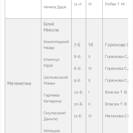
11-А
ІУ
Рибак Т. М.
Нечега Даря
Білий
Микола
Конопліцький
7-Б
УІІ
Горюнова С.Д
Назар
8-Б
ІІ
Горюнова С.Д.
Климчук
Юрій
8-Б
ІУ
Горюнова С.Д.
Шолківський
9-Б
ІІ
Горюнова С.Д.
Математика
Роман
10-Б
І
Власюк Т. В.
Гарічева
Катерина
10-Б
ІІ
Власюк Т. В
Смульський
11-Б
ІУ
Матвєєва С.Р.
Данило
Мілошик