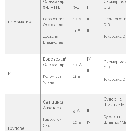
Олександр,
Скомарівськи
9-Б – І м.
9-Б
І
О.В.
Боровський
10-А
ІІІ
Скомарівський
Інформатика
Олександр
О.В.
11-Б
ІІ
Довгаль
Токарська О.А.
Владислав
Боровський
ІУ
Скомарівськи
Олександр
10-А
О.В.
ІІ
ІКТ
Коломієць
11-Б
Токарська О.А.
Уляна
Суворіна-
Свінціцька
Шмідтке М.В.
Анастасія
9-А
ІІІ
Суворіна-
Гаврилюк
10-Б
ІУ
Шмідтке М.В.
Яна
Трудове