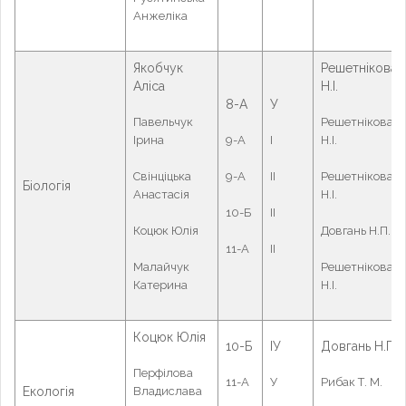
Анжеліка
Якобчук
Решетнікова
Аліса
Н.І.
8-А
У
Павельчук
Решетнікова
Ірина
9-А
І
Н.І.
Свінціцька
9-А
ІІ
Решетнікова
Біологія
Анастасія
Н.І.
10-Б
ІІ
Коцюк Юлія
Довгань Н.П.
11-А
ІІ
Малайчук
Решетнікова
Катерина
Н.І.
Коцюк Юлія
10-Б
ІУ
Довгань Н.П.
Перфілова
11-А
У
Рибак Т. М.
Екологія
Владислава