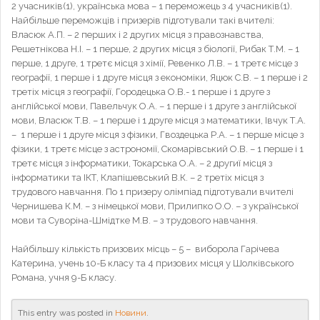
2 учасників(1), українська мова – 1 переможець з 4 учасників(1).
Найбільше переможців і призерів підготували такі вчителі:
Власюк А.П. – 2 перших і 2 других місця з правознавства,
Решетнікова Н.І. – 1 перше, 2 других місця з біології, Рибак Т.М. – 1
перше, 1 друге, 1 третє місця з хімії, Ревенко Л.В. – 1 третє місце з
географії, 1 перше і 1 друге місця з економіки, Яцюк С.В. – 1 перше і 2
третіх місця з географії, Городецька О.В.- 1 перше і 1 друге з
англійської мови, Павельчук О.А. – 1 перше і 1 друге з англійської
мови, Власюк Т.В. – 1 перше і 1 друге місця з математики, Івчук Т.А.
– 1 перше і 1 друге місця з фізики, Гвоздецька Р.А. – 1 перше місце з
фізики, 1 третє місце з астрономії, Скомарівський О.В. – 1 перше і 1
третє місця з інформатики, Токарська О.А. – 2 другиї місця з
інформатики та ІКТ, Клапішевський В.К. – 2 третіх місця з
трудового навчання. По 1 призеру олімпіад підготували вчителі
Чернишева К.М. – з німецької мови, Прилипко О.О. – з української
мови та Суворіна-Шмідтке М.В. – з трудового навчання.
Найбільшу кількість призових місць – 5 – виборола Гарічева
Катерина, учень 10-Б класу та 4 призових місця у Шолківського
Романа, учня 9-Б класу.
This entry was posted in
Новини
.