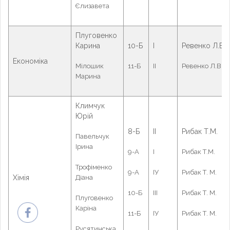
Єлизавета
Плуговенко
Карина
10-Б
І
Ревенко Л.В.
Економіка
Мілошик
11-Б
ІІ
Ревенко Л.В.
Марина
Климчук
Юрій
8-Б
ІІ
Рибак Т.М.
Павельчук
Ірина
9-А
І
Рибак Т.М.
Трофіменко
9-А
ІУ
Рибак Т. М.
Хімія
Діана
10-Б
ІІІ
Рибак Т. М.
Плуговенко
Каріна
11-Б
ІУ
Рибак Т. М.
Русятинська