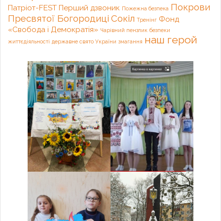
Покрови
Патріот-FEST
Перший дзвоник
Пожежна безпека
Пресвятої Богородиці
Сокіл
Фонд
Тренінг
«Свобода і Демократія»
Чарівний пензлик
безпеки
наш герой
життєдіяльності
державне свято України
змагання