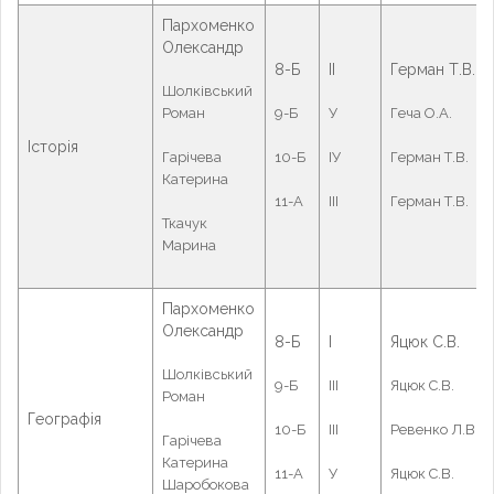
Пархоменко
Олександр
8-Б
ІІ
Герман Т.В.
Шолківський
Роман
9-Б
У
Геча О.А.
Історія
Гарічева
10-Б
ІУ
Герман Т.В.
Катерина
11-А
ІІІ
Герман Т.В.
Ткачук
Марина
Пархоменко
Олександр
8-Б
І
Яцюк С.В.
Шолківський
9-Б
ІІІ
Яцюк С.В.
Роман
Географія
10-Б
ІІІ
Ревенко Л.В.
Гарічева
Катерина
11-А
У
Яцюк С.В.
Шаробокова