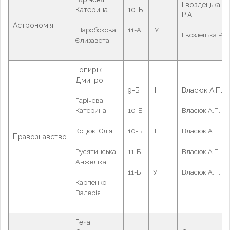
Гвоздецька
Катерина
10-Б
І
Р.А.
Астрономія
Шаробокова
11-А
ІУ
Гвоздецька Р.А.
Єлизавета
Топирік
Дмитро
9-Б
ІІ
Власюк А.П.
Гарічева
Катерина
10-Б
І
Власюк А.П.
Коцюк Юлія
10-Б
ІІ
Власюк А.П.
Правознавство
Русятинська
11-Б
І
Власюк А.П.
Анжеліка
11-Б
У
Власюк А.П.
Карпенко
Валерія
Геча