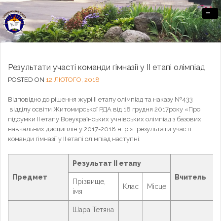
-
Офіційний сайт Озерненського ліцею
Результати участі команди гімназії у ІІ етапі олімпіад
POSTED ON
12 ЛЮТОГО, 2018
Відповідно до рішення журі ІІ етапу олімпіад та наказу №433
відділу освіти Житомирської РДА від 18 грудня 2017року «Про
підсумки ІІ етапу Всеукраїнських учнівських олімпіад з базових
навчальних дисциплін у 2017-2018 н. р.» результати участі
команди гімназії у ІІ етапі олімпіад наступні:
Результат ІІ етапу
Предмет
Вчитель
Прізвище,
Клас
Місце
імя
Шара Тетяна