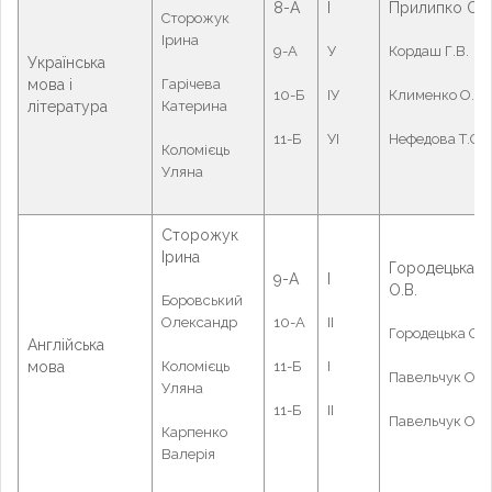
8-А
І
Прилипко О.О
Сторожук
Ірина
9-А
У
Кордаш Г.В.
Українська
мова і
Гарічева
10-Б
ІУ
Клименко О.Л.
література
Катерина
11-Б
УІ
Нефедова Т.О.
Коломієць
Уляна
Сторожук
Ірина
Городецька
9-А
І
О.В.
Боровський
Олександр
10-А
ІІ
Городецька О.В
Англійська
мова
Коломієць
11-Б
І
Павельчук О.А.
Уляна
11-Б
ІІ
Павельчук О.А.
Карпенко
Валерія