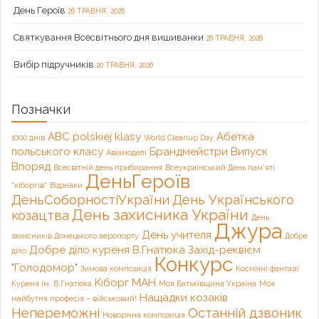
День Героїв
26 ТРАВНЯ, 2026
Святкування Всесвітнього дня вишиванки
26 ТРАВНЯ, 2026
Вибір підручників
20 ТРАВНЯ, 2026
Позначки
ABC polskiej klasy
Абетка
1000 днів
World Cleanup Day
польського класу
Брандмейстри
Випуск
Авіамоделі
Впоряд
Всесвітній день прибирання
Всеукраїнський День пам'яті
ДеньГероїв
"кіборгів"
Відзнаки
ДеньСоборностіУкраїни
День Українського
День захисника України
козацтва
День
Джура
День учителя
захисників Донецького аеропорту
Добре
Добре діло куреня В.Гнатюка
Захід-реквієм
діло
Конкурс
"Голодомор"
Зимова композиція
Космічні фантазії
Кіборг
МАН
Куреня ім. В.Гнатюка
Моя Батьківщина Україна
Моя
Нащадки козаків
майбутня професія – військовий!
Непереможні
Останній дзвоник
Новорічна композиція