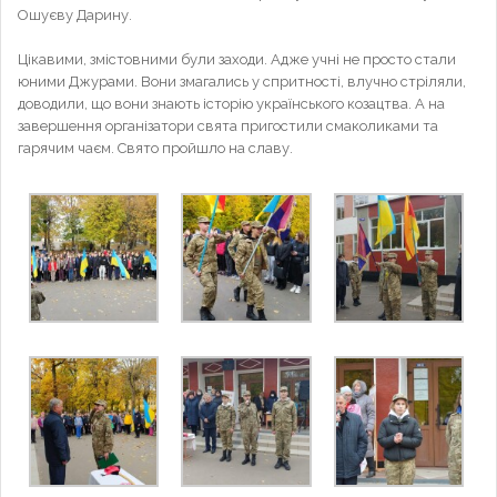
Ошуєву Дарину.
Цікавими, змістовними були заходи. Адже учні не просто стали
юними Джурами. Вони змагались у спритності, влучно стріляли,
доводили, що вони знають історію українського козацтва. А на
завершення організатори свята пригостили смаколиками та
гарячим чаєм. Свято пройшло на славу.