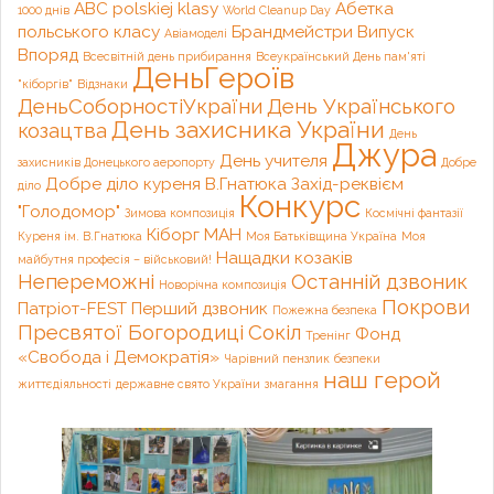
ABC polskiej klasy
Абетка
1000 днів
World Cleanup Day
польського класу
Брандмейстри
Випуск
Авіамоделі
Впоряд
Всесвітній день прибирання
Всеукраїнський День пам'яті
ДеньГероїв
"кіборгів"
Відзнаки
ДеньСоборностіУкраїни
День Українського
День захисника України
козацтва
День
Джура
День учителя
захисників Донецького аеропорту
Добре
Добре діло куреня В.Гнатюка
Захід-реквієм
діло
Конкурс
"Голодомор"
Зимова композиція
Космічні фантазії
Кіборг
МАН
Куреня ім. В.Гнатюка
Моя Батьківщина Україна
Моя
Нащадки козаків
майбутня професія – військовий!
Непереможні
Останній дзвоник
Новорічна композиція
Покрови
Патріот-FEST
Перший дзвоник
Пожежна безпека
Пресвятої Богородиці
Сокіл
Фонд
Тренінг
«Свобода і Демократія»
Чарівний пензлик
безпеки
наш герой
життєдіяльності
державне свято України
змагання