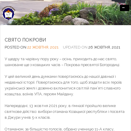
-
Офіційний сайт Озерненського ліцею
СВЯТО ПОКРОВИ
POSTED ON
22 ЖОВТНЯ, 2021
UPDATED ON
26 ЖОВТНЯ, 2021
У щедру та чарівну пору року – осінь, приходить до нас свято,
шановане ще з козацьких часів – Покрова пресвятої Богородиці.
У цей великий день думками повертаємось до нашої давньої і
недавньої історії. Повертаємось для того, щоб згадати всіх героїв
української землі і доземно вклонитися світлій пам’яті славного
козацтва, воїнів УПА, героям Майдану.
Напередодні, 13 жовтня 2021 року, в гімназії пройшло велике
святкове дійство: вибори отамана Козацької республіки і посвята
в Джури учнів 5-х класів.
Отаманом, за більшістю голосів, обрано ученицю 11-А класу,