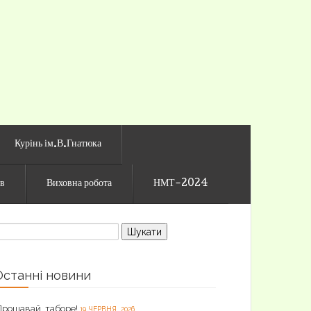
го ліцею
Курінь ім.В.Гнатюка
ів
Виховна робота
НМТ-2024
ошук:
Останні новини
Прощавай, таборе!
19 ЧЕРВНЯ, 2026