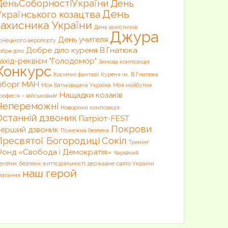
ДеньСоборностіУкраїни
День
День
Українського козацтва
захисника України
День захисників
Джура
День учителя
онецького аеропорту
Добре діло куреня В.Гнатюка
обре діло
ахід-реквієм "Голодомор"
Зимова композиція
Конкурс
Космічні фантазії
Куреня ім. В.Гнатюка
іборг
МАН
Моя Батьківщина Україна
Моя майбутня
Нащадки козаків
рофесія – військовий!
Непереможні
Новорічна композиція
Останній дзвоник
Патріот-FEST
Покрови
ерший дзвоник
Пожежна безпека
Пресвятої Богородиці
Сокіл
Тренінг
онд «Свобода і Демократія»
Чарівний
ензлик
безпеки життєдіяльності
державне свято України
наш герой
магання