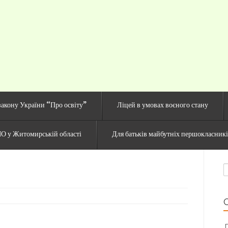
й сайт Озерненсько
закону України “Про освіту”
Ліцей в умовах воєного стану
О у Житомирській області
Для батьків майбутніх першокласник
П