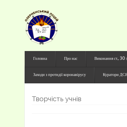
Офіційни
Головна
Про нас
Виконання ст. 30 
Заходи з протидії коронавірусу
Куратори ДСЯ
Творчість учнів