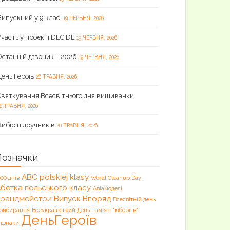
Випускний у 9 класі
19 ЧЕРВНЯ, 2026
Участь у проєкті DECIDE
19 ЧЕРВНЯ, 2026
Останній дзвоник – 2026
19 ЧЕРВНЯ, 2026
День Героїв
26 ТРАВНЯ, 2026
Святкування Всесвітнього дня вишиванки
6 ТРАВНЯ, 2026
Вибір підручників
20 ТРАВНЯ, 2026
Позначки
ABC polskiej klasy
000 днів
World Cleanup Day
бетка польського класу
Авіамоделі
Брандмейстри
Випуск
Впоряд
Всесвітній день
рибирання
Всеукраїнський День пам'яті "кіборгів"
ДеньГероїв
ідзнаки