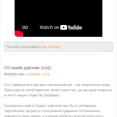
This entry was posted in
Без категорії
.
Останній дзвоник 2025!
POSTED ON
3 ЧЕРВНЯ, 2025
Ось і завершився ще один навчальний рік – рік напруженої праці.
Пролунав останній дзвоник, який сповістив, що ще одна сходинка
в житті наших ліцеїстів пройдена.
Сьогоднішні події в Україні, навчили нас бути сміливими,
терплячими, цінувати спілкування з рідними та близькими,
поважати один одного, а головне любити свою Батьківщину і