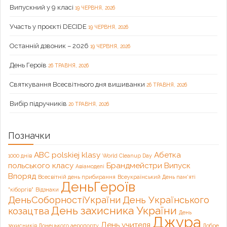
Випускний у 9 класі
19 ЧЕРВНЯ, 2026
Участь у проєкті DECIDE
19 ЧЕРВНЯ, 2026
Останній дзвоник – 2026
19 ЧЕРВНЯ, 2026
День Героїв
26 ТРАВНЯ, 2026
Святкування Всесвітнього дня вишиванки
26 ТРАВНЯ, 2026
Вибір підручників
20 ТРАВНЯ, 2026
Позначки
ABC polskiej klasy
Абетка
1000 днів
World Cleanup Day
польського класу
Брандмейстри
Випуск
Авіамоделі
Впоряд
Всесвітній день прибирання
Всеукраїнський День пам'яті
ДеньГероїв
"кіборгів"
Відзнаки
ДеньСоборностіУкраїни
День Українського
День захисника України
козацтва
День
Джура
День учителя
захисників Донецького аеропорту
Добре