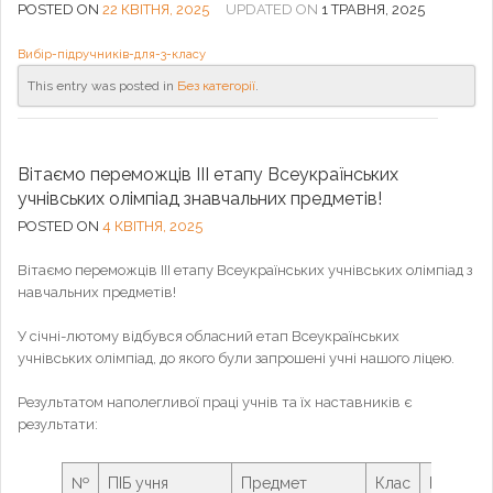
POSTED ON
22 КВІТНЯ, 2025
UPDATED ON
1 ТРАВНЯ, 2025
Вибір-підручників-для-3-класу
This entry was posted in
Без категорії
.
Вітаємо переможців ІІІ етапу Всеукраїнських
учнівських олімпіад знавчальних предметів!
POSTED ON
4 КВІТНЯ, 2025
Вітаємо переможців ІІІ етапу Всеукраїнських учнівських олімпіад з
навчальних предметів!
У січні-лютому відбувся обласний етап Всеукраїнських
учнівських олімпіад, до якого були запрошені учні нашого ліцею.
Результатом наполегливої праці учнів та їх наставників є
результати:
№
ПІБ учня
Предмет
Клас
Вчитель