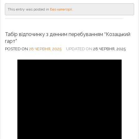
This entry was posted in
Без категорії
.
Табір відпочинку з денним перебуванням “Козацький
гарт”
POSTED ON
28 ЧЕРВНЯ, 2025
UPDATED ON
28 ЧЕРВНЯ, 2025