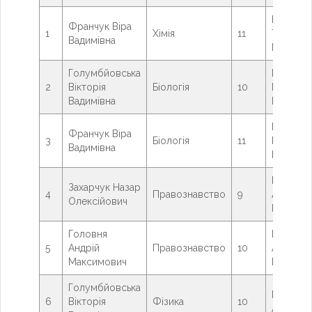
Рибак
Франчук Віра
1
Хімія
11
Тетяна
Вадимівна
Миколаї
Голумбйовська
Решетні
2
Вікторія
Біологія
10
Наталія
Вадимівна
Іванівна
Решетні
Франчук Віра
3
Біологія
11
Наталія
Вадимівна
Іванівна
Власюк
Захарчук Назар
4
Правознавство
9
Анатолі
Олексійович
Петрови
Головня
Власюк
5
Андрій
Правознавство
10
Анатолі
Максимович
Петрови
Голумбйовська
Івчук Те
6
Вікторія
Фізика
10
Авдіївна