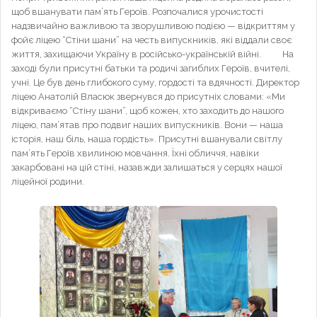
щоб вшанувати пам’ять Героїв. Розпочалися урочистості
надзвичайно важливою та зворушливою подією — відкриттям у
фойє ліцею “Стіни шани” на честь випускників, які віддали своє
життя, захищаючи Україну в російсько-українській війні. На
заході були присутні батьки та родичі загиблих Героїв, вчителі,
учні. Це був день глибокого суму, гордості та вдячності. Директор
ліцею Анатолій Власюк звернувся до присутніх словами: «Ми
відкриваємо “Стіну шани”, щоб кожен, хто заходить до нашого
ліцею, пам’ятав про подвиг наших випускників. Вони — наша
історія, наш біль, наша гордість». Присутні вшанували світлу
пам’ять Героїв хвилиною мовчання. Їхні обличчя, навіки
закарбовані на цій стіні, назавжди залишаться у серцях нашої
ліцейної родини.