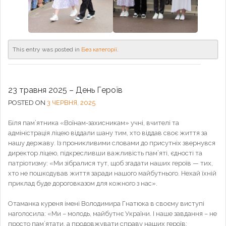
This entry was posted in
Без категорії
.
23 травня 2025 – День Героїв
POSTED ON
3 ЧЕРВНЯ, 2025
Біля пам’ятника «Воїнам-захисникам» учні, вчителі та
адміністрація ліцею віддали шану тим, хто віддав своє життя за
нашу державу. Із проникливими словами до присутніх звернувся
директор ліцею, підкресливши важливість пам’яті, єдності та
патріотизму: «Ми зібралися тут, щоб згадати наших героїв — тих,
хто не пошкодував життя заради нашого майбутнього. Нехай їхній
приклад буде дороговказом для кожного з нас».
Отаманка куреня імені Володимира Гнатюка в своєму виступі
наголосила: «Ми – молодь, майбутнє України. І наше завдання – не
просто пам’ятати, а продовжувати справу наших героїв: