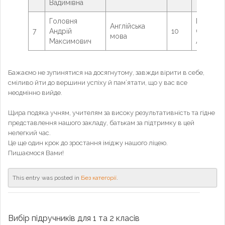
Вадимівна
Головня
Павельч
Англійська
7
Андрій
10
Ольга
мова
Максимович
Анатолії
Бажаємо не зупинятися на досягнутому, завжди вірити в себе,
сміливо йти до вершини успіху й пам’ятати, що у вас все
неодмінно вийде.
Щира подяка учням, учителям за високу результативність та гідне
представлення нашого закладу, батькам за підтримку в цей
нелегкий час.
Це ще один крок до зростання іміджу нашого ліцею.
Пишаємося Вами!
This entry was posted in
Без категорії
.
Вибір підручників для 1 та 2 класів