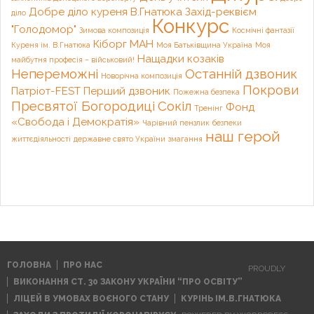
Добре діло куреня В.Гнатюка
Захід-реквієм
діло
Конкурс
"Голодомор"
Зимова композиція
Космічні фантазії
Кіборг
МАН
Куреня ім. В.Гнатюка
Моя Батьківщина Україна
Моя
Нащадки козаків
майбутня професія – військовий!
Непереможні
Останній дзвоник
Новорічна композиція
Покрови
Патріот-FEST
Перший дзвоник
Пожежна безпека
Пресвятої Богородиці
Сокіл
Фонд
Тренінг
«Свобода і Демократія»
Чарівний пензлик
безпеки
наш герой
життєдіяльності
державне свято України
змагання
ГОЛОВНА
ПРО НАС
PROUDLY
ВИКОНАННЯ СТ. 30 ЗАКОНУ УКРАЇНИ “ПРО ОСВІТУ”
ЛІЦЕЙ В УМОВАХ ВОЄНОГО СТАНУ
КУРІНЬ ІМ.В.ГНАТЮКА