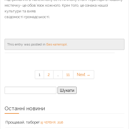
містечку- це обов’язок кожного. Крім того, це ознака нашої
культури та вияв
свідомості громадськості.
This entry was posted in
Без категорії
.
1
2
…
11
Next →
Пошук:
Останні новини
Прощавай, таборе!
19 ЧЕРВНЯ, 2026