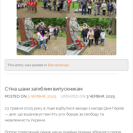
This entry was posted in
Без категорії
.
Стіна шани загиблим випускникам
POSTED ON
3 ЧЕРВНЯ, 2025
UPDATED ON
3 ЧЕРВНЯ, 2025
23 травня 2025 року в ліцеї відбулися заходи з нагоди Дня Героїв
— дня, що вшановує пам’ять усіх борців за свободу та
незалежність України.
Попри тривожний ранок наша ліцейна родина зібралась разом,