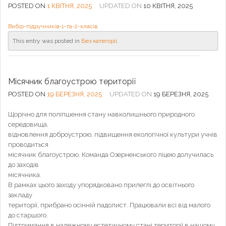
POSTED ON
1 КВІТНЯ, 2025
UPDATED ON
10 КВІТНЯ, 2025
Вибір-підручників-1-та-2-класів
This entry was posted in
Без категорії
.
Місячник благоустрою території
POSTED ON
19 БЕРЕЗНЯ, 2025
UPDATED ON
19 БЕРЕЗНЯ, 2025
Щорічно для поліпшення стану навколишнього природного
середовища,
відновлення доброустрою, підвищення екологічної культури учнів
проводиться
місячник благоустрою. Команда Озерненського ліцею долучилась
до заходів
місячника.
В рамках цього заходу упорядковано прилеглі до освітнього
закладу
території, прибрано осінній падолист. Працювали всі від малого
до старшого.
Підтримання в належному естетичному стані території в нашому