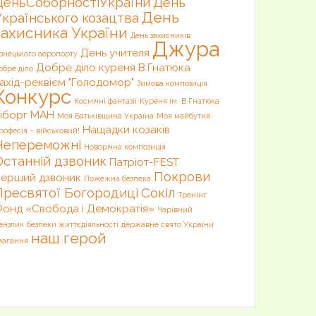
ДеньСоборностіУкраїни
День
День
Українського козацтва
захисника України
День захисників
Джура
День учителя
онецького аеропорту
Добре діло куреня В.Гнатюка
обре діло
ахід-реквієм "Голодомор"
Зимова композиція
Конкурс
Космічні фантазії
Куреня ім. В.Гнатюка
іборг
МАН
Моя Батьківщина Україна
Моя майбутня
Нащадки козаків
рофесія – військовий!
Непереможні
Новорічна композиція
Останній дзвоник
Патріот-FEST
Покрови
ерший дзвоник
Пожежна безпека
Пресвятої Богородиці
Сокіл
Тренінг
онд «Свобода і Демократія»
Чарівний
ензлик
безпеки життєдіяльності
державне свято України
наш герой
магання