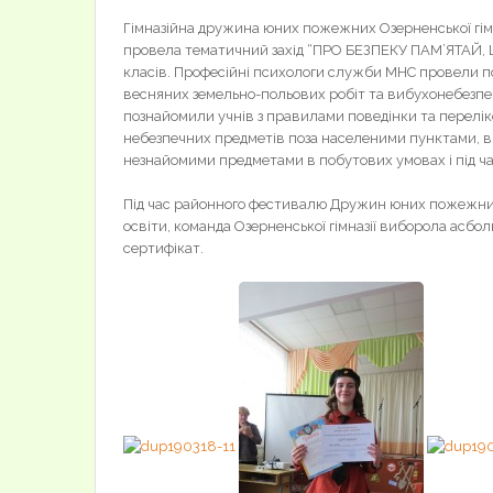
Гімназійна дружина юних пожежних Озерненської гім
провела тематичний захід “ПРО БЕЗПЕКУ ПАМ’ЯТАЙ, 
класів. Професійні психологи служби МНС провели по
весняних земельно-польових робіт та вибухонебезпечн
познайомили учнів з правилами поведінки та переліко
небезпечних предметів поза населеними пунктами, 
незнайомими предметами в побутових умовах і під час
Під час районного фестивалю Дружин юних пожежних 1
освіти, команда Озерненської гімназії виборола асб
сертифікат.