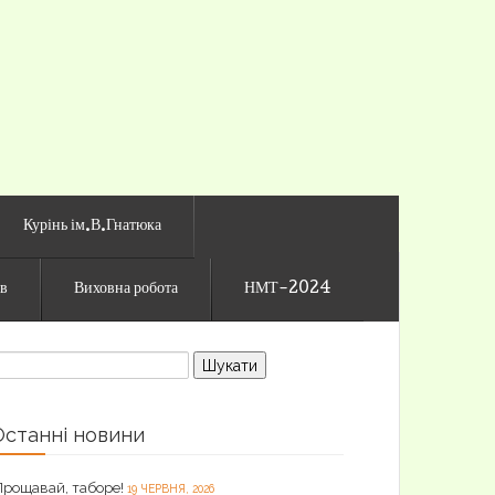
го ліцею
Курінь ім.В.Гнатюка
ів
Виховна робота
НМТ-2024
ошук:
Останні новини
Прощавай, таборе!
19 ЧЕРВНЯ, 2026