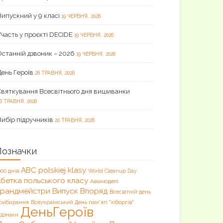
Випускний у 9 класі
19 ЧЕРВНЯ, 2026
Участь у проєкті DECIDE
19 ЧЕРВНЯ, 2026
Останній дзвоник – 2026
19 ЧЕРВНЯ, 2026
День Героїв
26 ТРАВНЯ, 2026
Святкування Всесвітнього дня вишиванки
6 ТРАВНЯ, 2026
Вибір підручників
20 ТРАВНЯ, 2026
Позначки
ABC polskiej klasy
000 днів
World Cleanup Day
бетка польського класу
Авіамоделі
Брандмейстри
Випуск
Впоряд
Всесвітній день
рибирання
Всеукраїнський День пам'яті "кіборгів"
ДеньГероїв
ідзнаки