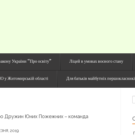
й сайт Озерненсько
закону України “Про освіту”
Ліцей в умовах воєного стану
О у Житомирській області
Для батьків майбутніх першокласник
П
лю Дружин Юних Пожежних – команда
ЕЗНЯ, 2019