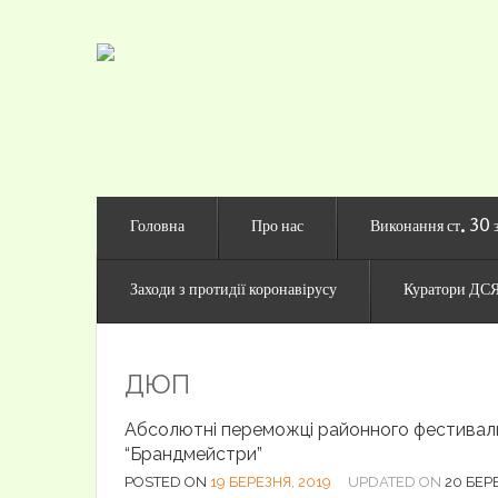
Офіційни
Головна
Про нас
Виконання ст. 30 
Заходи з протидії коронавірусу
Куратори ДСЯ
ДЮП
Абсолютні переможці районного фестива
“Брандмейстри”
POSTED ON
19 БЕРЕЗНЯ, 2019
UPDATED ON
20 БЕР