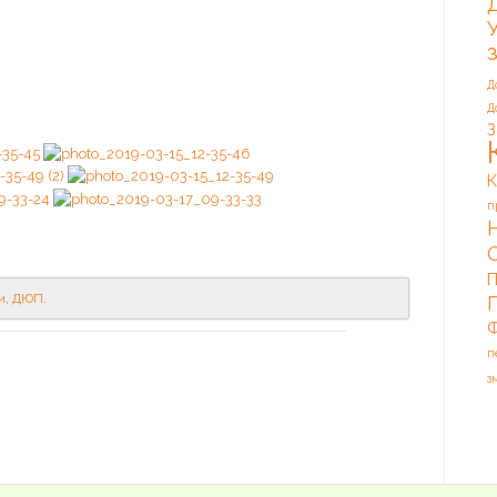
Д
Д
З
К
п
П
и
,
ДЮП
.
Ф
п
з