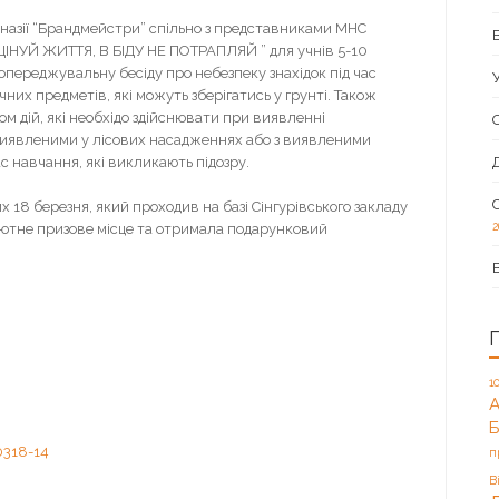
назії “Брандмейстри” спільно з представниками МНС
ЦІНУЙ ЖИТТЯ, В БІДУ НЕ ПОТРАПЛЯЙ ” для учнів 5-10
переджувальну бесіду про небезпеку знахідок під час
их предметів, які можуть зберігатись у грунті. Також
м дій, які необхідо здійснювати при виявленні
виявленими у лісових насадженнях або з виявленими
 навчання, які викликають підозру.
8 березня, який проходив на базі Сінгурівського закладу
2
олютне призове місце та отримала подарунковий
1
А
п
В