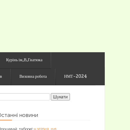
го ліцею
Курінь ім.В.Гнатюка
ів
Виховна робота
НМТ-2024
ошук:
Останні новини
Прощавай, таборе!
19 ЧЕРВНЯ, 2026