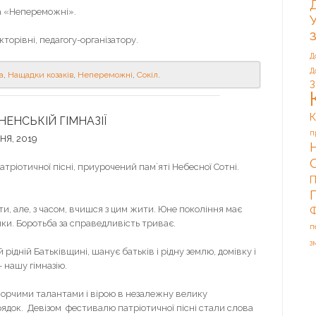
да «Непереможні».
орівні, педагогу-організатору.
Д
Д
а
,
Нащадки козаків
,
Непереможні
,
Сокіл
.
З
К
НЕНСЬКІЙ ГІМНАЗІЇ
п
НЯ, 2019
атріотичної пісні, приурочений пам`яті Небесної Сотні.
П
ти, але, з часом, вчишся з цим жити. Юне покоління має
Ф
ники. Боротьба за справедливість триває.
п
з
дній Батьківщині, шанує батьків і рідну землю, домівку і
 нашу гімназію.
творчими талантами і вірою в незалежну велику
рядок. Девізом фестивалю патріотичної пісні стали слова