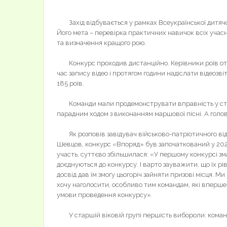
Захід відбувається у рамках Всеукраїнської дитячо-
Його мета – перевірка практичних навичок всіх учас
та визначення кращого рою.
Конкурс проходив дистанційно. Керівники роїв отри
час запису відео і протягом години надіслати відеозв
185 роїв.
Команди мали продемонструвати вправність у строй
парадним ходом з виконанням маршової пісні. А голов
Як розповів завідувач військово-патріотичного відді
Шевцов, конкурс «Впоряд» був започаткований у 2020 р
участь, суттєво збільшилася: «У першому конкурсі змаг
доєднуються до конкурсу. І варто зауважити, що їх ріве
досвід дав їм змогу цьогоріч зайняти призові місця. Ми
хочу наголосити, особливо тим командам, які вперше
умови проведення конкурсу».
У старшій віковій групі першість вибороли: команд