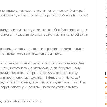
юнацької військово-патріотичної гри «Сокіл» («Джура»).
ників команди з муштрового впоряду (стройової підготовки)
мували додаткові умови, які потрібно було виконати під
іт виконаних завдань організаторам. Участь в конкурсі взяли
овій підготовці, виконати стройові прийоми, пройти
2
не – це конкурс на злагодженість дій рою.
лу Центру позашкільної освіти для дітей та молоді Олег
оці і з того часу кількість команд, які беруть у ньому
алися 86 роїв, цьогоріч – уже 185. Є рої, які щороку
нь поступово підвищується – і кількісно, і якісно. Цей
 раді вітати і ті команди, які лише приєдналися до нас. Ще
1
А
 беруть участь у «Впоряді», що варто уважно читати
п
а ліцею «Нащадки козаків»:
В