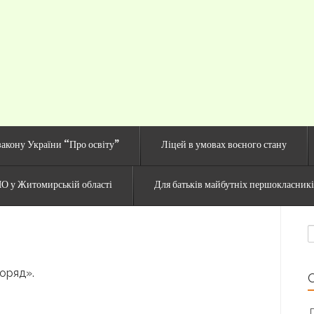
й сайт Озерненсько
закону України “Про освіту”
Ліцей в умовах воєного стану
О у Житомирській області
Для батьків майбутніх першокласник
П
оряд».