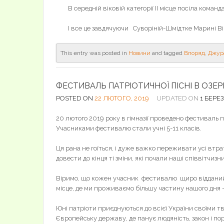
В середній віковій категорії ІІ місце посіла коман
І все це завдячуючи Суворіній-Шмідтке Марині Вікт
This entry was posted in
Новини
and tagged
Впоряд
,
Джур
ФЕСТИВАЛЬ ПАТРІОТИЧНОЇ ПІСНІ В ОЗЕР
POSTED ON
22 ЛЮТОГО, 2019
UPDATED ON
1 БЕРЕЗ
20 лютого 2019 року в гімназії проведено фестиваль п
Учасниками фестивалю стали учні 5-11 класів.
Ця рана не гоїться, і дуже важко переживати усі втра
довести до кінця ті зміни, які почали наші співвітчиз
Віримо, що кожен учасник фестивалю щиро відданий рі
місце, де ми проживаємо більшу частину нашого дня –
Юні патріоти приєднуються до всієї України своїми 
Європейську державу, де панує людяність, закон і по