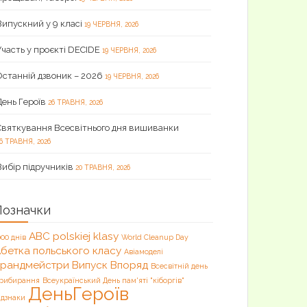
Випускний у 9 класі
19 ЧЕРВНЯ, 2026
Участь у проєкті DECIDE
19 ЧЕРВНЯ, 2026
Останній дзвоник – 2026
19 ЧЕРВНЯ, 2026
День Героїв
26 ТРАВНЯ, 2026
Святкування Всесвітнього дня вишиванки
6 ТРАВНЯ, 2026
Вибір підручників
20 ТРАВНЯ, 2026
Позначки
ABC polskiej klasy
000 днів
World Cleanup Day
бетка польського класу
Авіамоделі
Брандмейстри
Випуск
Впоряд
Всесвітній день
рибирання
Всеукраїнський День пам'яті "кіборгів"
ДеньГероїв
ідзнаки