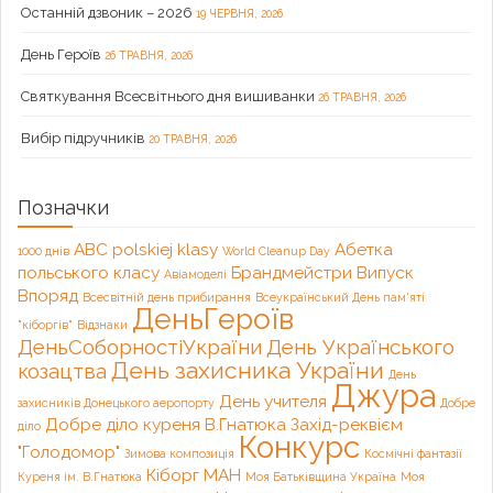
Останній дзвоник – 2026
19 ЧЕРВНЯ, 2026
День Героїв
26 ТРАВНЯ, 2026
Святкування Всесвітнього дня вишиванки
26 ТРАВНЯ, 2026
Вибір підручників
20 ТРАВНЯ, 2026
Позначки
ABC polskiej klasy
Абетка
1000 днів
World Cleanup Day
польського класу
Брандмейстри
Випуск
Авіамоделі
Впоряд
Всесвітній день прибирання
Всеукраїнський День пам'яті
ДеньГероїв
"кіборгів"
Відзнаки
ДеньСоборностіУкраїни
День Українського
День захисника України
козацтва
День
Джура
День учителя
захисників Донецького аеропорту
Добре
Добре діло куреня В.Гнатюка
Захід-реквієм
діло
Конкурс
"Голодомор"
Зимова композиція
Космічні фантазії
Кіборг
МАН
Куреня ім. В.Гнатюка
Моя Батьківщина Україна
Моя