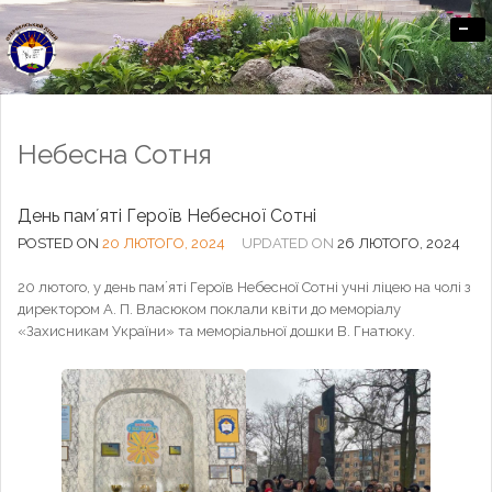
-
Офіційний сайт Озерненського ліцею
Небесна Сотня
День памʼяті Героїв Небесної Сотні
POSTED ON
20 ЛЮТОГО, 2024
UPDATED ON
26 ЛЮТОГО, 2024
20 лютого, у день памʼяті Героїв Небесної Сотні учні ліцею на чолі з
директором А. П. Власюком поклали квіти до меморіалу
«Захисникам України» та меморіальної дошки В. Гнатюку.