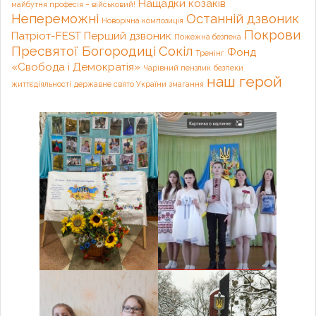
Нащадки козаків
майбутня професія – військовий!
Непереможні
Останній дзвоник
Новорічна композиція
Покрови
Патріот-FEST
Перший дзвоник
Пожежна безпека
Пресвятої Богородиці
Сокіл
Фонд
Тренінг
«Свобода і Демократія»
Чарівний пензлик
безпеки
наш герой
життєдіяльності
державне свято України
змагання