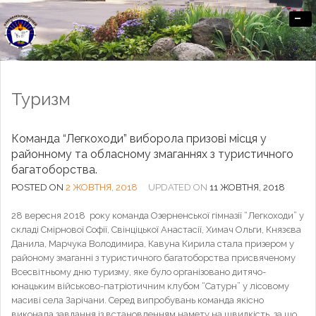
-
Офіційний сайт Озерненського ліцею
Туризм
Команда “Легкоходи” виборола призові місця у
районному та обласному змаганнях з туристичного
багатоборства.
POSTED ON
2 ЖОВТНЯ, 2018
UPDATED ON
11 ЖОВТНЯ, 2018
28 вересня 2018 року команда Озерненської гімназії “Легкоходи” у
складі Смірнової Софії, Свінціцької Анастасії, Химач Ольги, Князєва
Данила, Марчука Володимира, Кавуна Кирила стала призером у
районому змаганні з туристичного багатоборства присвяченому
Всесвітньому дню туризму, яке було організовано дитячо-
юнацьким військово-патріотичним клубом “Сатурн” у лісовому
масиві села Зарічани. Серед випробувань команда якісно
виконала завдання із встановленням намету на швидкість, за що