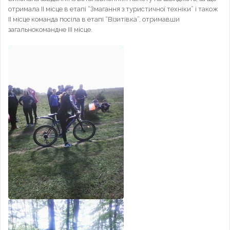
отримала ІІ місце в етапі “Змагання з туристичної техніки” і також
ІІ місце команда посіла в етапі “Візитівка”, отримавши
загальнокомандне ІІІ місце.