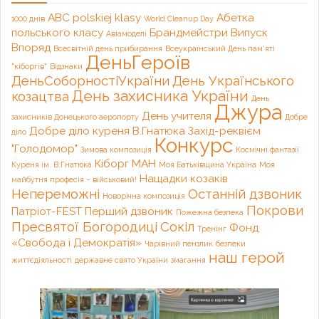
ABC polskiej klasy
Абетка
1000 днів
World Cleanup Day
польського класу
Брандмейстри
Випуск
Авіамоделі
Впоряд
Всесвітній день прибирання
Всеукраїнський День пам'яті
ДеньГероїв
"кіборгів"
Відзнаки
ДеньСоборностіУкраїни
День Українського
День захисника України
козацтва
День
Джура
День учителя
захисників Донецького аеропорту
Добре
Добре діло куреня В.Гнатюка
Захід-реквієм
діло
Конкурс
"Голодомор"
Зимова композиція
Космічні фантазії
Кіборг
МАН
Куреня ім. В.Гнатюка
Моя Батьківщина Україна
Моя
Нащадки козаків
майбутня професія – військовий!
Непереможні
Останній дзвоник
Новорічна композиція
Покрови
Патріот-FEST
Перший дзвоник
Пожежна безпека
Пресвятої Богородиці
Сокіл
Фонд
Тренінг
«Свобода і Демократія»
Чарівний пензлик
безпеки
наш герой
життєдіяльності
державне свято України
змагання