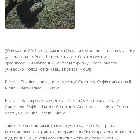
30 вересня 2018 року команда Озерненської гімназії взяла участь у
32 Чемпіонаті області з туристичного багатоборства,
організованим Обласним центром туризму, краєзнавства
учнівської молоді, отримавши призові місця:
В етапі “Техніка пішохідного туризму” Смірнова Софія виборола ІІ
місце, Химач Ольга – ІІІ місце.
В етапі “Велокрос” серед дівчат Химач Ольга посіла І місце,
Симірнова Софія – ІІ місце, Свінціцька Анастасія – ІІІ місце. Серед
хлопців Сікан Іван посів ІІ місце.
Також в цей день команда взяла участь у “КросКантрі” на
велосипедах та отримала нагороди від Житомирського обласного
відділення Національного Олімпійського Комітету України,