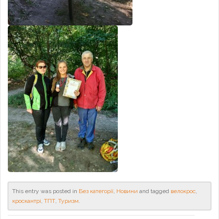
This entry was posted in
Без категорії
,
Новини
and tagged
велокрос
,
кроскантрі
,
ТПТ
,
Туризм
.