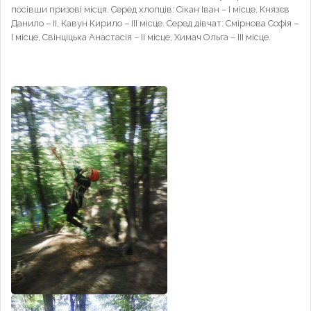
посівши призові місця. Серед хлопців: Сікан Іван – І місце, Князєв
Данило – ІІ, Кавун Кирило – ІІІ місце. Серед дівчат: Смірнова Софія –
І місце, Свінціцька Анастасія – ІІ місце, Химач Ольга – ІІІ місце.