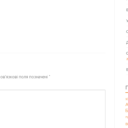
2
ов’язкові поля позначені
*
1
А
п
В