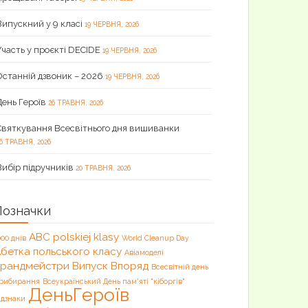
Випускний у 9 класі
19 ЧЕРВНЯ, 2026
Участь у проєкті DECIDE
19 ЧЕРВНЯ, 2026
Останній дзвоник – 2026
19 ЧЕРВНЯ, 2026
День Героїв
26 ТРАВНЯ, 2026
Святкування Всесвітнього дня вишиванки
6 ТРАВНЯ, 2026
Вибір підручників
20 ТРАВНЯ, 2026
Позначки
ABC polskiej klasy
000 днів
World Cleanup Day
бетка польського класу
Авіамоделі
Брандмейстри
Випуск
Впоряд
Всесвітній день
рибирання
Всеукраїнський День пам'яті "кіборгів"
ДеньГероїв
ідзнаки