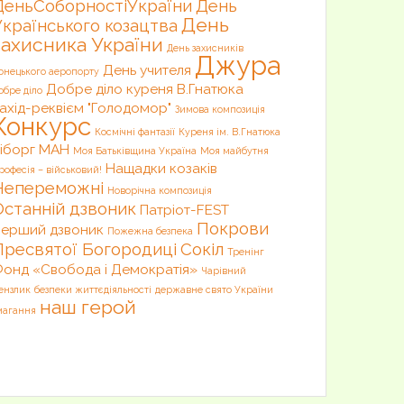
ДеньСоборностіУкраїни
День
День
Українського козацтва
захисника України
День захисників
Джура
День учителя
онецького аеропорту
Добре діло куреня В.Гнатюка
обре діло
ахід-реквієм "Голодомор"
Зимова композиція
Конкурс
Космічні фантазії
Куреня ім. В.Гнатюка
іборг
МАН
Моя Батьківщина Україна
Моя майбутня
Нащадки козаків
рофесія – військовий!
Непереможні
Новорічна композиція
Останній дзвоник
Патріот-FEST
Покрови
ерший дзвоник
Пожежна безпека
Пресвятої Богородиці
Сокіл
Тренінг
онд «Свобода і Демократія»
Чарівний
ензлик
безпеки життєдіяльності
державне свято України
наш герой
магання