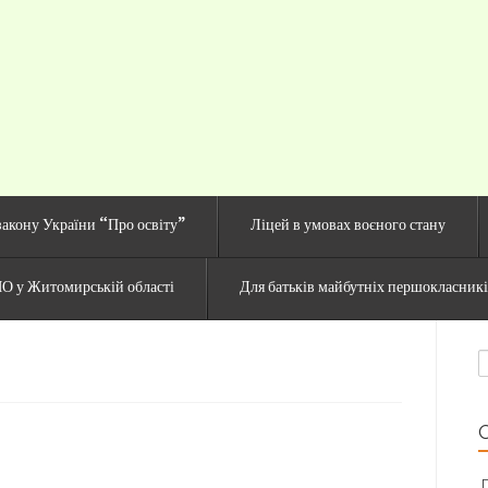
й сайт Озерненсько
закону України “Про освіту”
Ліцей в умовах воєного стану
О у Житомирській області
Для батьків майбутніх першокласник
П