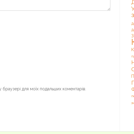
Д
Д
З
К
п
П
му браузері для моїх подальших коментарів.
Ф
п
з