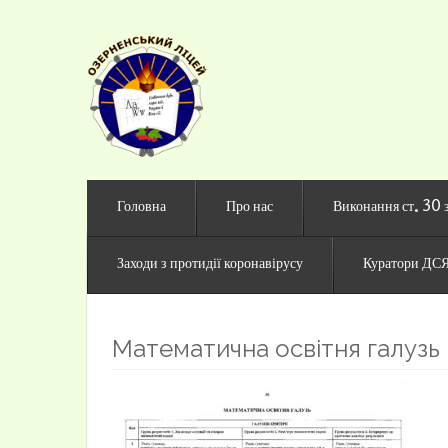
Офіційни
Головна
Про нас
Виконання ст. 30 
Заходи з протидії коронавірусу
Куратори ДСЯ
Математична освітня галузь