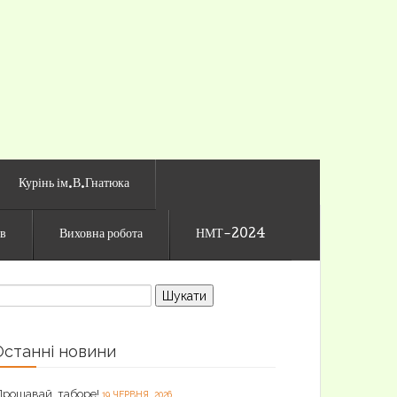
го ліцею
Курінь ім.В.Гнатюка
ів
Виховна робота
НМТ-2024
ошук:
Останні новини
Прощавай, таборе!
19 ЧЕРВНЯ, 2026