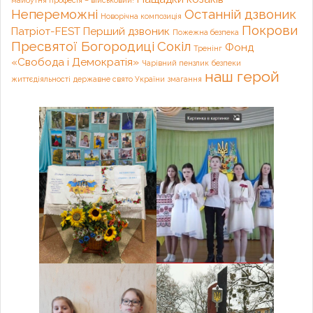
майбутня професія – військовий!
Непереможні
Останній дзвоник
Новорічна композиція
Покрови
Патріот-FEST
Перший дзвоник
Пожежна безпека
Пресвятої Богородиці
Сокіл
Фонд
Тренінг
«Свобода і Демократія»
Чарівний пензлик
безпеки
наш герой
життєдіяльності
державне свято України
змагання