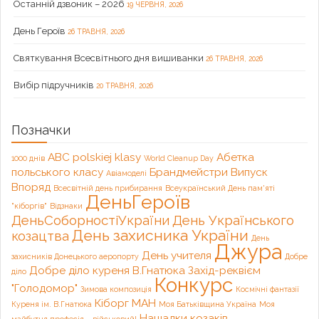
Останній дзвоник – 2026
19 ЧЕРВНЯ, 2026
День Героїв
26 ТРАВНЯ, 2026
Святкування Всесвітнього дня вишиванки
26 ТРАВНЯ, 2026
Вибір підручників
20 ТРАВНЯ, 2026
Позначки
ABC polskiej klasy
Абетка
1000 днів
World Cleanup Day
польського класу
Брандмейстри
Випуск
Авіамоделі
Впоряд
Всесвітній день прибирання
Всеукраїнський День пам'яті
ДеньГероїв
"кіборгів"
Відзнаки
ДеньСоборностіУкраїни
День Українського
День захисника України
козацтва
День
Джура
День учителя
захисників Донецького аеропорту
Добре
Добре діло куреня В.Гнатюка
Захід-реквієм
діло
Конкурс
"Голодомор"
Зимова композиція
Космічні фантазії
Кіборг
МАН
Куреня ім. В.Гнатюка
Моя Батьківщина Україна
Моя
Нащадки козаків