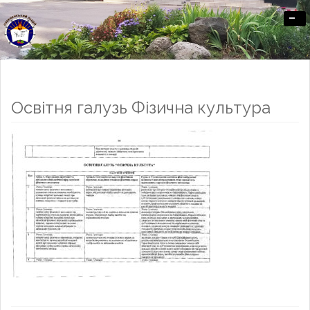
-
Офіційний сайт Озерненського ліцею
Освітня галузь Фізична культура