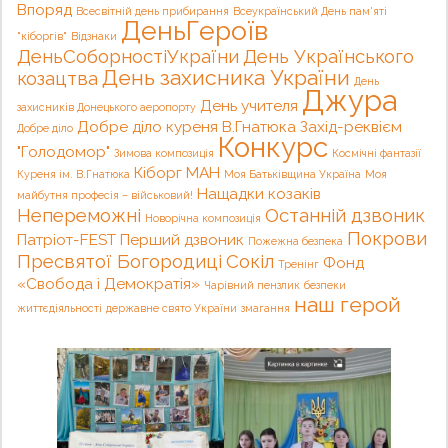
Впоряд
Всесвітній день прибирання
Всеукраїнський День пам'яті
ДеньГероїв
"кіборгів"
Відзнаки
ДеньСоборностіУкраїни
День Українського
День захисника України
козацтва
День
Джура
День учителя
захисників Донецького аеропорту
Добре діло куреня В.Гнатюка
Захід-реквієм
Добре діло
Конкурс
"Голодомор"
Зимова композиція
Космічні фантазії
Кіборг
МАН
Куреня ім. В.Гнатюка
Моя Батьківщина Україна
Моя
Нащадки козаків
майбутня професія – військовий!
Непереможні
Останній дзвоник
Новорічна композиція
Покрови
Патріот-FEST
Перший дзвоник
Пожежна безпека
Пресвятої Богородиці
Сокіл
Фонд
Тренінг
«Свобода і Демократія»
Чарівний пензлик
безпеки
наш герой
життєдіяльності
державне свято України
змагання