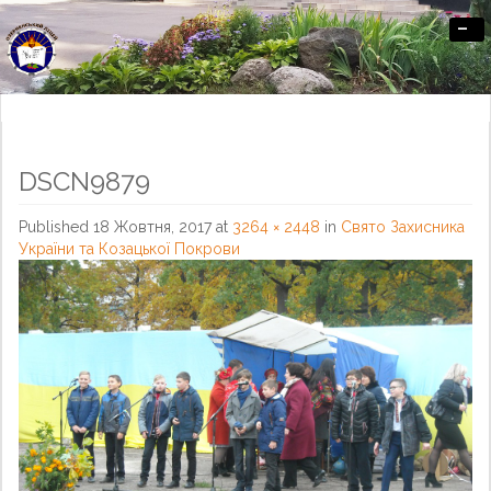
-
Офіційний сайт Озерненського ліцею
DSCN9879
Published
18 Жовтня, 2017
at
3264 × 2448
in
Свято Захисника
України та Козацької Покрови