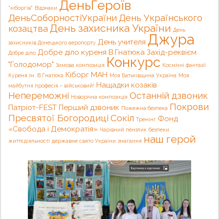
ДеньГероїв
"кіборгів"
Відзнаки
ДеньСоборностіУкраїни
День Українського
День захисника України
козацтва
День
Джура
День учителя
захисників Донецького аеропорту
Добре діло куреня В.Гнатюка
Захід-реквієм
Добре діло
Конкурс
"Голодомор"
Зимова композиція
Космічні фантазії
Кіборг
МАН
Куреня ім. В.Гнатюка
Моя Батьківщина Україна
Моя
Нащадки козаків
майбутня професія – військовий!
Непереможні
Останній дзвоник
Новорічна композиція
Покрови
Патріот-FEST
Перший дзвоник
Пожежна безпека
Пресвятої Богородиці
Сокіл
Фонд
Тренінг
«Свобода і Демократія»
Чарівний пензлик
безпеки
наш герой
життєдіяльності
державне свято України
змагання