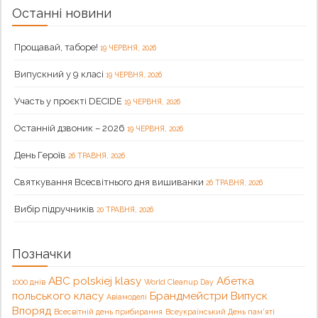
Останні новини
Прощавай, таборе!
19 ЧЕРВНЯ, 2026
Випускний у 9 класі
19 ЧЕРВНЯ, 2026
Участь у проєкті DECIDE
19 ЧЕРВНЯ, 2026
Останній дзвоник – 2026
19 ЧЕРВНЯ, 2026
День Героїв
26 ТРАВНЯ, 2026
Святкування Всесвітнього дня вишиванки
26 ТРАВНЯ, 2026
Вибір підручників
20 ТРАВНЯ, 2026
Позначки
ABC polskiej klasy
Абетка
1000 днів
World Cleanup Day
польського класу
Брандмейстри
Випуск
Авіамоделі
Впоряд
Всесвітній день прибирання
Всеукраїнський День пам'яті