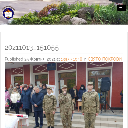
-
Офіційний сайт Озерненського ліцею
20211013_151055
Published
25 Жовтня, 2021
at
1397 × 1048
in
СВЯТО ПОКРОВИ